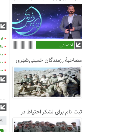
آوا
اجتماعی
رن
دان
مصاحبۀ رزمندگان خمینی‌شهری
دان
لشکر8 در سال63+فیلم
مست
ثبت نام برای لشکر احتیاط در
نجف آباد
دان