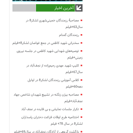
آخرین اخبار
مصاحبۀ رزمندگان خمینی‌شهری لشکر8 در
سال63+فیلم
رزمندگان گمنام
سخنرانی شهید کاظمی در جمع غواصان لشکر8+فیلم
توصیه‌های شهدایی شهید کاظمی در جلسه نیروی
زمینی+فیلم
کلیپ شهید مهدی رحیم‌زاده از نجف‌آباد در
سال67+فیلم
کلاس آموزشی رزمندگان لشکر8 در اوایل
دهه60+فیلم
مصاحبه بیژن زنگنه در تشییع شهیدان شاخص جهاد
نجف‌آباد+فیلم
تکرار جلسات نمایشی و بی فایده در نجف آباد
اختتامیه طرح اوقات فراغت دختران پاسداران
لشکر8 در سال 78+ فیلم
بازگشت گروهی از آزادگان نجف‌آباد در سال69+فیلم