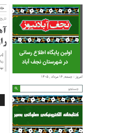
خان
تاریخ انتشا
آه
را
[در
زبا
نوش
امروز : جمعه, ۱۶ مرداد , ۱۴۰۵