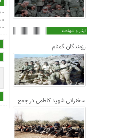
ا
ن
ن
ن
ایثار و شهادت
رزمندگان گمنام
سخنرانی شهید کاظمی در جمع
غواصان لشکر8+فیلم