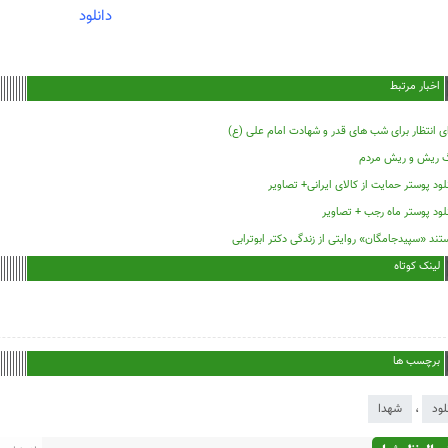
دانلود
اخبار مرتبط
ی انتظار برای شب های قدر و شهادت امام علی (ع)
گ ریش و ریش مردم
لود پوستر حمایت از کالای ایرانی+ تصاویر
لود پوستر ماه رجب + تصاویر
ند «سپیدجامگان» روایتی از زندگی دکتر ابوترابی
لینک کوتاه
برچسب ها
لود
،
شهدا