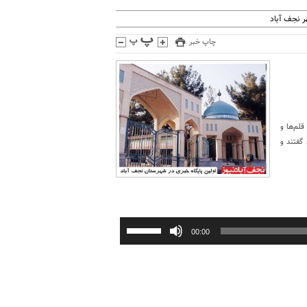
 نجف آباد
چاپ خبر
لم‌ها و
گفتند و
برای
00:00
افزایش
یا
کاهش