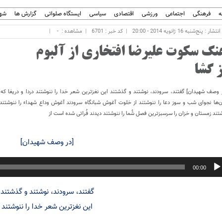
ه
فرهنگی
اجتماعی
ورزشی
اقتصادی
سیاسی
ایستگاه صلواتی
گزارش ها
شهر
ر : پنج‌شنبه 16 ژانویه 2014 - 20:00
کد خبر : 6701
مشاهده :
-
نگ سکوت علیرضا افتخاری از آلبوم
ز گشا
 وصف شهیدان] گفتند، سرودند، نوشتند و گذشتند این نغزترین شعر خدا را ننوشتند دردا و دریغا که ق
ن‌ها نجوای شب و سوز دعا را ننوشتند از خلوت آغوش شبانگاه سرودند آغوش وداع شهداء را ننوشتند 
تند زمستان و خزان را سرسبزترین فصل شُما را ننوشتند دیدند فُراتی شده است از
[در وصف شهیدان]
پخش‌کننده
00:00
صوت
گفتند، سرودند، نوشتند و گذشتند
این نغزترین شعر خدا را ننوشتند