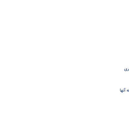
صدا
از
کلیدهای
بالا
و
پایین
استفاده
کنید.
ری
 آنها