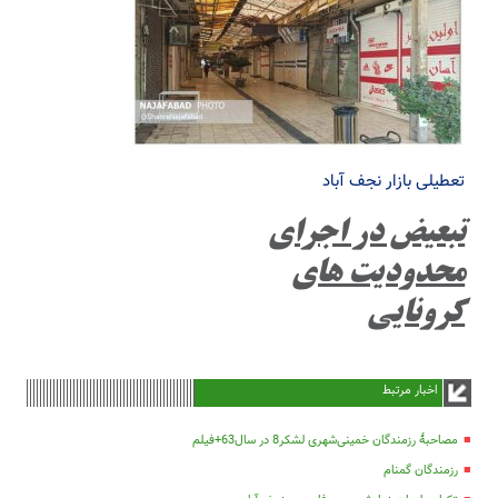
تعطیلی بازار نجف آباد
تبعیض در اجرای
محدودیت های
کرونایی
اخبار مرتبط
مصاحبۀ رزمندگان خمینی‌شهری لشکر8 در سال63+فیلم
رزمندگان گمنام