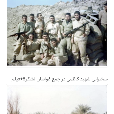
سخنرانی شهید کاظمی در جمع غواصان لشکر8+فیلم