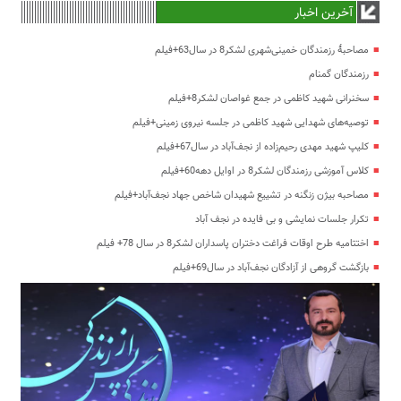
آخرین اخبار
مصاحبۀ رزمندگان خمینی‌شهری لشکر8 در سال63+فیلم
رزمندگان گمنام
سخنرانی شهید کاظمی در جمع غواصان لشکر8+فیلم
توصیه‌های شهدایی شهید کاظمی در جلسه نیروی زمینی+فیلم
کلیپ شهید مهدی رحیم‌زاده از نجف‌آباد در سال67+فیلم
کلاس آموزشی رزمندگان لشکر8 در اوایل دهه60+فیلم
مصاحبه بیژن زنگنه در تشییع شهیدان شاخص جهاد نجف‌آباد+فیلم
تکرار جلسات نمایشی و بی فایده در نجف آباد
اختتامیه طرح اوقات فراغت دختران پاسداران لشکر8 در سال 78+ فیلم
بازگشت گروهی از آزادگان نجف‌آباد در سال69+فیلم