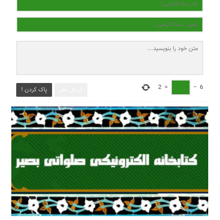
2
=
−
6
ارسال نظر
پاک کردن !