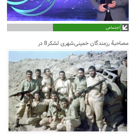
اجتماعی
مصاحبۀ رزمندگان خمینی‌شهری لشکر8 در
سال63+فیلم