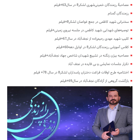
مصاحبۀ رزمندگان خمینی‌شهری لشکر8 در سال63+فیلم
رزمندگان گمنام
سخنرانی شهید کاظمی در جمع غواصان لشکر8+فیلم
توصیه‌های شهدایی شهید کاظمی در جلسه نیروی زمینی+فیلم
کلیپ شهید مهدی رحیم‌زاده از نجف‌آباد در سال67+فیلم
کلاس آموزشی رزمندگان لشکر8 در اوایل دهه60+فیلم
مصاحبه بیژن زنگنه در تشییع شهیدان شاخص جهاد نجف‌آباد+فیلم
تکرار جلسات نمایشی و بی فایده در نجف آباد
اختتامیه طرح اوقات فراغت دختران پاسداران لشکر8 در سال 78+ فیلم
بازگشت گروهی از آزادگان نجف‌آباد در سال69+فیلم