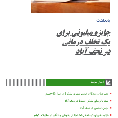
یادداشت
جایزه میلیونی برای
یک تخلف درمانی
در نجف آباد
اخبار مرتبط
مصاحبۀ رزمندگان خمینی‌شهری لشکر8 در سال63+فیلم
ثبت نام برای لشکر احتیاط در نجف آباد
اولین تاکسی در نجف آباد
بازدید شورای فرماندهی لشکر8 از پلاژهای چادگان در سال79+فیلم