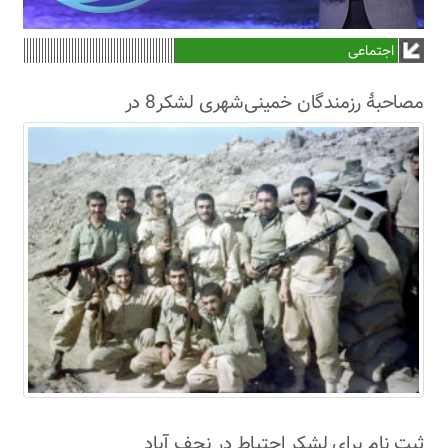
اجتماعی
مصاحبۀ رزمندگان خمینی‌شهری لشکر8 در
سال63+فیلم
ثبت نام برای لشکر احتیاط در نجف آباد