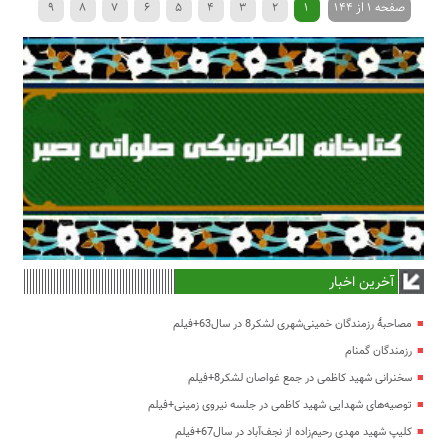
صفحه 1 از 144
1
2
3
4
5
6
7
8
9
»
...
40
30
20
›
10
آخرین اخبار
مصاحبۀ رزمندگان خمینی‌شهری لشکر8 در سال63+فیلم
رزمندگان گمنام
سخنرانی شهید کاظمی در جمع غواصان لشکر8+فیلم
توصیه‌های شهدایی شهید کاظمی در جلسه نیروی زمینی+فیلم
کلیپ شهید مهدی رحیم‌زاده از نجف‌آباد در سال67+فیلم