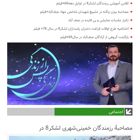
کلاس آموزشی رزمندگان لشکر8 در اوایل دهه60+فیلم
مصاحبه بیژن زنگنه در تشییع شهیدان شاخص جهاد نجف‌آباد+فیلم
تکرار جلسات نمایشی و بی فایده در نجف آباد
اختتامیه طرح اوقات فراغت دختران پاسداران لشکر8 در سال 78+ فیلم
بازگشت گروهی از آزادگان نجف‌آباد در سال69+فیلم
اجتماعی
مصاحبۀ رزمندگان خمینی‌شهری لشکر8 در
سال63+فیلم