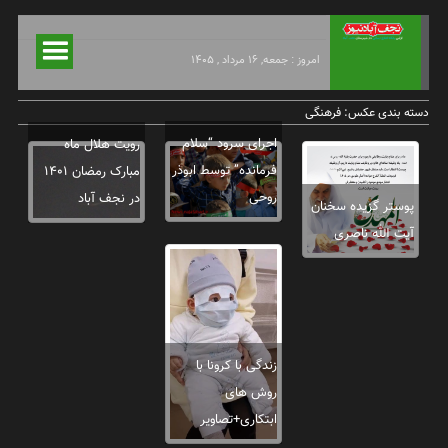
امروز : جمعه, ۱۶ مرداد , ۱۴۰۵
دسته بندی عکس:
فرهنگی
اجرای سرود “سلام
رویت هلال ماه
فرمانده” توسط ابوذر
مبارک رمضان ۱۴۰۱
روحی
در نجف آباد
پوستر گزیده سخنان
آیت الله ناصری
زندگی با کرونا با
روش های
ابتکاری+تصاویر