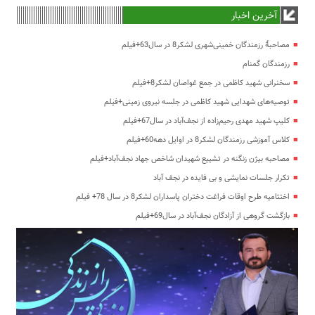
آخرین اخبار
مصاحبۀ رزمندگان خمینی‌شهری لشکر8 در سال63+فیلم
رزمندگان گمنام
سخنرانی شهید کاظمی در جمع غواصان لشکر8+فیلم
توصیه‌های شهدایی شهید کاظمی در جلسه نیروی زمینی+فیلم
کلیپ شهید مهدی رحیم‌زاده از نجف‌آباد در سال67+فیلم
کلاس آموزشی رزمندگان لشکر8 در اوایل دهه60+فیلم
مصاحبه بیژن زنگنه در تشییع شهیدان شاخص جهاد نجف‌آباد+فیلم
تکرار جلسات نمایشی و بی فایده در نجف آباد
اختتامیه طرح اوقات فراغت دختران پاسداران لشکر8 در سال 78+ فیلم
بازگشت گروهی از آزادگان نجف‌آباد در سال69+فیلم