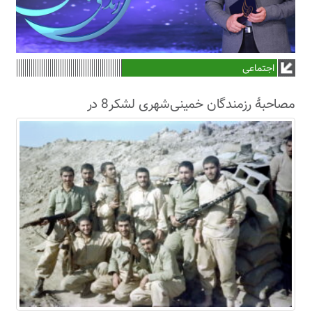
اجتماعی
مصاحبۀ رزمندگان خمینی‌شهری لشکر8 در
سال63+فیلم