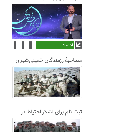
اجتماعی
مصاحبۀ رزمندگان خمینی‌شهری
لشکر8 در سال63+فیلم
ثبت نام برای لشکر احتیاط در
نجف آباد