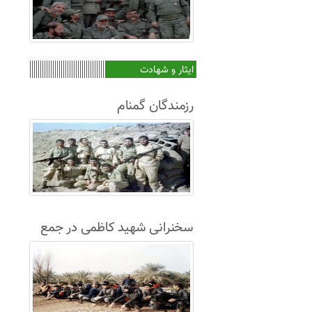
ایثار و شهادت
رزمندگان گمنام
سخنرانی شهید کاظمی در جمع
غواصان لشکر8+فیلم