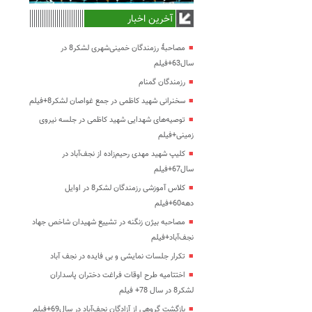
آخرین اخبار
مصاحبۀ رزمندگان خمینی‌شهری لشکر8 در
سال63+فیلم
رزمندگان گمنام
سخنرانی شهید کاظمی در جمع غواصان لشکر8+فیلم
توصیه‌های شهدایی شهید کاظمی در جلسه نیروی
زمینی+فیلم
کلیپ شهید مهدی رحیم‌زاده از نجف‌آباد در
سال67+فیلم
کلاس آموزشی رزمندگان لشکر8 در اوایل
دهه60+فیلم
مصاحبه بیژن زنگنه در تشییع شهیدان شاخص جهاد
نجف‌آباد+فیلم
تکرار جلسات نمایشی و بی فایده در نجف آباد
اختتامیه طرح اوقات فراغت دختران پاسداران
لشکر8 در سال 78+ فیلم
بازگشت گروهی از آزادگان نجف‌آباد در سال69+فیلم