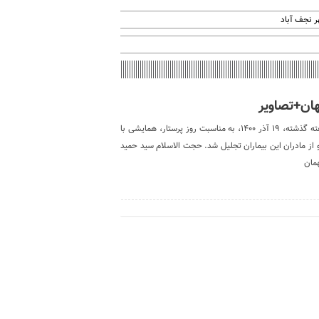
 نجف آباد
هان+تصاویر
تجلیل از مادران بیماران «ای بی» در اصفهان+تصاویر جمعه هفته گذشته، ۱۹ آذر ۱۴۰۰، به مناسبت روز پرستار، همایشی با
 از مادران این بیماران تجلیل شد. حجت الاسلام سید حمید
همان