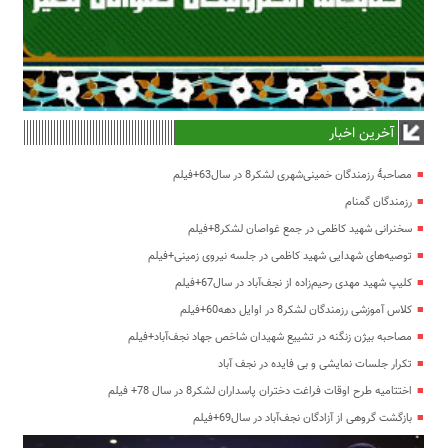
آخرین اخبار
مصاحبۀ رزمندگان خمینی‌شهری لشکر8 در سال63+فیلم
رزمندگان گمنام
سخنرانی شهید کاظمی در جمع غواصان لشکر8+فیلم
توصیه‌های شهدایی شهید کاظمی در جلسه نیروی زمینی+فیلم
کلیپ شهید مهدی رحیم‌زاده از نجف‌آباد در سال67+فیلم
کلاس آموزشی رزمندگان لشکر8 در اوایل دهه60+فیلم
مصاحبه بیژن زنگنه در تشییع شهیدان شاخص جهاد نجف‌آباد+فیلم
تکرار جلسات نمایشی و بی فایده در نجف آباد
اختتامیه طرح اوقات فراغت دختران پاسداران لشکر8 در سال 78+ فیلم
بازگشت گروهی از آزادگان نجف‌آباد در سال69+فیلم