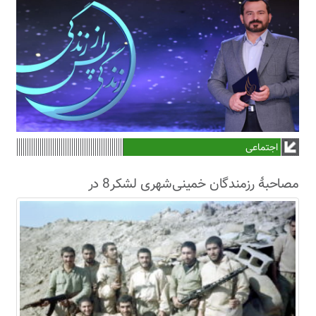
اجتماعی
مصاحبۀ رزمندگان خمینی‌شهری لشکر8 در
سال63+فیلم