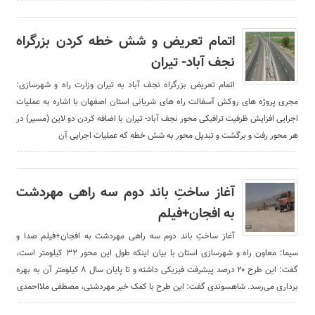
اتمام تعریض و شش خطه کردن بزرگراه
نجف آباد- تیران
اتمام تعریض بزرگراه نجف آباد به تیران وزارت راه و شهرسازی:
مجری پروژه های روکش آسفالت راه های شریانی استان اصفهان با اشاره به عملیات
اجرایی افزایش ظرفیت ترافیکی محور نجف آباد- تیران با اضافه کردن دو لاین (مسیر) در
هر محور رفت و برگشت و تبدیل محور به شش خطه که عملیات اجرایی آن
آغاز ساختِ باند دوم سه راهی مهردشت
به افجان+فیلم
آغاز ساختِ باند دوم سه راهی مهردشت به افجان+فیلم صدا و
سیما: معاون راه و شهرسازی استان با بیان اینکه طول این محور ۳۲ کیلومتر است،
گفت: این طرح ۲۰ درصد پیشرفت فیزیکی داشته و تا پایان سال ۸ کیلومتر آن به بهره
برداری می‌رسد. شاهسوندی گفت: این طرح با کمک خیر مهردشتی، مصطفی ملااحمدی