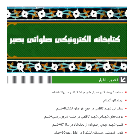
آخرین اخبار
مصاحبۀ رزمندگان خمینی‌شهری لشکر8 در سال63+فیلم
رزمندگان گمنام
سخنرانی شهید کاظمی در جمع غواصان لشکر8+فیلم
توصیه‌های شهدایی شهید کاظمی در جلسه نیروی زمینی+فیلم
کلیپ شهید مهدی رحیم‌زاده از نجف‌آباد در سال67+فیلم
کلاس آموزشی رزمندگان لشکر8 در اوایل دهه60+فیلم