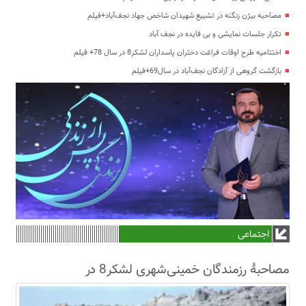
مصاحبه بیژن زنگنه در تشییع شهیدان شاخص جهاد نجف‌آباد+فیلم
تکرار جلسات نمایشی و بی فایده در نجف آباد
اختتامیه طرح اوقات فراغت دختران پاسداران لشکر8 در سال 78+ فیلم
بازگشت گروهی از آزادگان نجف‌آباد در سال69+فیلم
اجتماعی
مصاحبۀ رزمندگان خمینی‌شهری لشکر8 در
سال63+فیلم