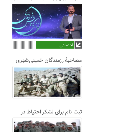
اجتماعی
مصاحبۀ رزمندگان خمینی‌شهری
لشکر8 در سال63+فیلم
ثبت نام برای لشکر احتیاط در
نجف آباد