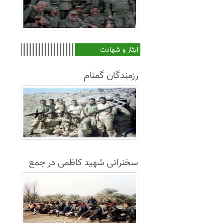
ایثار و شهادت
رزمندگان گمنام
سخنرانی شهید کاظمی در جمع
غواصان لشکر8+فیلم