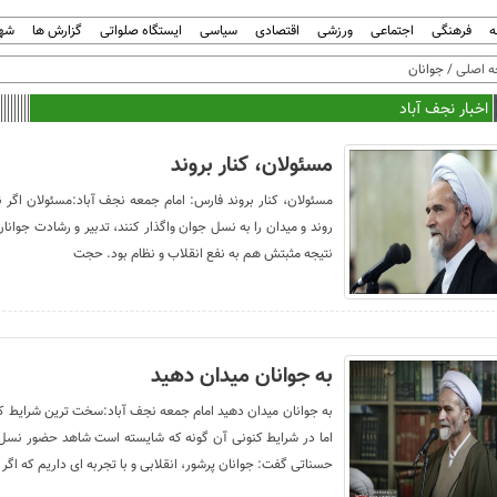
ه
فرهنگی
اجتماعی
ورزشی
اقتصادی
سیاسی
ایستگاه صلواتی
گزارش ها
شهر
 اصلی
/ جوانان
اخبار نجف آباد
مسئولان، کنار بروند
مسئولان، کنار بروند فارس: امام جمعه نجف آباد:مسئولان اگر نمی‌ت
روند و میدان را به نسل جوان واگذار کنند، تدبیر و رشادت جوانان
نتیجه مثبتش هم به نفع انقلاب و نظام بود. حجت
به جوانان میدان دهید
به جوانان میدان دهید امام جمعه نجف آباد:سخت ترین شرایط ک
اما در شرایط کنونی آن گونه که شایسته است شاهد حضور نسل ج
حسناتی گفت: جوانان پرشور، انقلابی و با تجربه ای داریم که اگر 