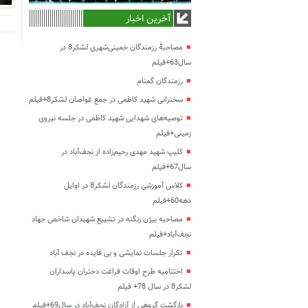
آخرین اخبار
مصاحبۀ رزمندگان خمینی‌شهری لشکر8 در
سال63+فیلم
رزمندگان گمنام
سخنرانی شهید کاظمی در جمع غواصان لشکر8+فیلم
توصیه‌های شهدایی شهید کاظمی در جلسه نیروی
زمینی+فیلم
کلیپ شهید مهدی رحیم‌زاده از نجف‌آباد در
سال67+فیلم
کلاس آموزشی رزمندگان لشکر8 در اوایل
دهه60+فیلم
مصاحبه بیژن زنگنه در تشییع شهیدان شاخص جهاد
نجف‌آباد+فیلم
تکرار جلسات نمایشی و بی فایده در نجف آباد
اختتامیه طرح اوقات فراغت دختران پاسداران
لشکر8 در سال 78+ فیلم
بازگشت گروهی از آزادگان نجف‌آباد در سال69+فیلم