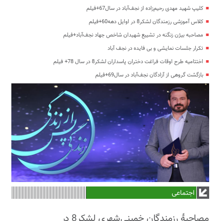
کلیپ شهید مهدی رحیم‌زاده از نجف‌آباد در سال67+فیلم
کلاس آموزشی رزمندگان لشکر8 در اوایل دهه60+فیلم
مصاحبه بیژن زنگنه در تشییع شهیدان شاخص جهاد نجف‌آباد+فیلم
تکرار جلسات نمایشی و بی فایده در نجف آباد
اختتامیه طرح اوقات فراغت دختران پاسداران لشکر8 در سال 78+ فیلم
بازگشت گروهی از آزادگان نجف‌آباد در سال69+فیلم
اجتماعی
مصاحبۀ رزمندگان خمینی‌شهری لشکر8 در