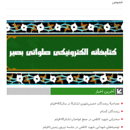
خصوص
آخرین اخبار
مصاحبۀ رزمندگان خمینی‌شهری لشکر8 در سال63+فیلم
رزمندگان گمنام
سخنرانی شهید کاظمی در جمع غواصان لشکر8+فیلم
توصیه‌های شهدایی شهید کاظمی در جلسه نیروی زمینی+فیلم