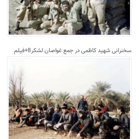
سخنرانی شهید کاظمی در جمع غواصان لشکر8+فیلم