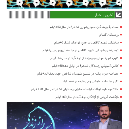
آخرین اخبار
مصاحبۀ رزمندگان خمینی‌شهری لشکر8 در سال63+فیلم
رزمندگان گمنام
سخنرانی شهید کاظمی در جمع غواصان لشکر8+فیلم
توصیه‌های شهدایی شهید کاظمی در جلسه نیروی زمینی+فیلم
کلیپ شهید مهدی رحیم‌زاده از نجف‌آباد در سال67+فیلم
کلاس آموزشی رزمندگان لشکر8 در اوایل دهه60+فیلم
مصاحبه بیژن زنگنه در تشییع شهیدان شاخص جهاد نجف‌آباد+فیلم
تکرار جلسات نمایشی و بی فایده در نجف آباد
اختتامیه طرح اوقات فراغت دختران پاسداران لشکر8 در سال 78+ فیلم
بازگشت گروهی از آزادگان نجف‌آباد در سال69+فیلم