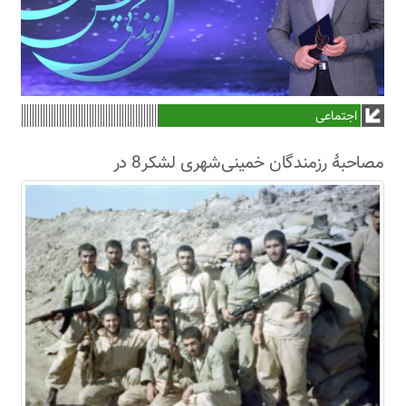
اجتماعی
مصاحبۀ رزمندگان خمینی‌شهری لشکر8 در
سال63+فیلم