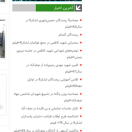
آخرین اخبار
مصاحبۀ رزمندگان خمینی‌شهری لشکر8 در
سال63+فیلم
رزمندگان گمنام
سخنرانی شهید کاظمی در جمع غواصان لشکر8+فیلم
توصیه‌های شهدایی شهید کاظمی در جلسه نیروی
زمینی+فیلم
کلیپ شهید مهدی رحیم‌زاده از نجف‌آباد در
سال67+فیلم
کلاس آموزشی رزمندگان لشکر8 در اوایل
دهه60+فیلم
مصاحبه بیژن زنگنه در تشییع شهیدان شاخص جهاد
نجف‌آباد+فیلم
تکرار جلسات نمایشی و بی فایده در نجف آباد
اختتامیه طرح اوقات فراغت دختران پاسداران
لشکر8 در سال 78+ فیلم
بازگشت گروهی از آزادگان نجف‌آباد در سال69+فیلم