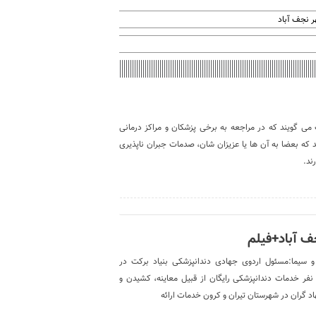
 نجف آباد
می گویند که در مراجعه به برخی پزشکان و مراکز درمانی
 که بعضا به آن ها یا عزیزان شان، صدمات جبران ناپذیری
ند.
ف آباد+فیلم
و سیما:مسئول اردوی جهادی دندانپزشکی بنیاد برکت در
هرستان نجف آباد گفت: دراین اردوی جهادی به بیش از ۱۰۰ نفر خدمات دندانپزشکی رایگان از قبیل معاینه، کشیدن و
هاد گران در شهرستان تیران و کرون خدمات ارائه