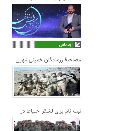
اجتماعی
مصاحبۀ رزمندگان خمینی‌شهری
لشکر8 در سال63+فیلم
ثبت نام برای لشکر احتیاط در
نجف آباد