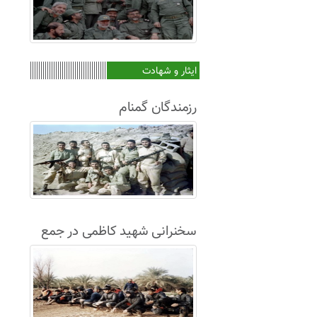
ایثار و شهادت
رزمندگان گمنام
سخنرانی شهید کاظمی در جمع
غواصان لشکر8+فیلم