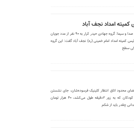
خدمات دندانپزشکی رایگان به ۹۰ مددجوی کمیته امداد نجف آباد صدا و سیما: گروه جهادی حیدر کرار به ۹۰ نفر از مدد جویان
یس کمیته امداد امام خمینی (ره) نجف آباد گفت: این گروه
 فضای محدود اتاق انتظار کلینیک فرسوده‌شان، جای نشستن
نداشت و کرونا همه‌جا می‌دوید. برای یک معاینه ساده دندان کودکان که به زور ۲دقیقه طول می‌کشد، ۴۰ هزار تومان
انی چقدر باید از شکم