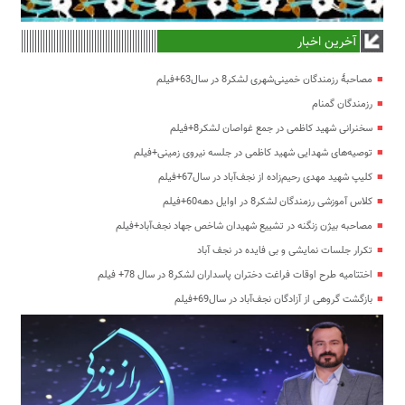
آخرین اخبار
مصاحبۀ رزمندگان خمینی‌شهری لشکر8 در سال63+فیلم
رزمندگان گمنام
سخنرانی شهید کاظمی در جمع غواصان لشکر8+فیلم
توصیه‌های شهدایی شهید کاظمی در جلسه نیروی زمینی+فیلم
کلیپ شهید مهدی رحیم‌زاده از نجف‌آباد در سال67+فیلم
کلاس آموزشی رزمندگان لشکر8 در اوایل دهه60+فیلم
مصاحبه بیژن زنگنه در تشییع شهیدان شاخص جهاد نجف‌آباد+فیلم
تکرار جلسات نمایشی و بی فایده در نجف آباد
اختتامیه طرح اوقات فراغت دختران پاسداران لشکر8 در سال 78+ فیلم
بازگشت گروهی از آزادگان نجف‌آباد در سال69+فیلم