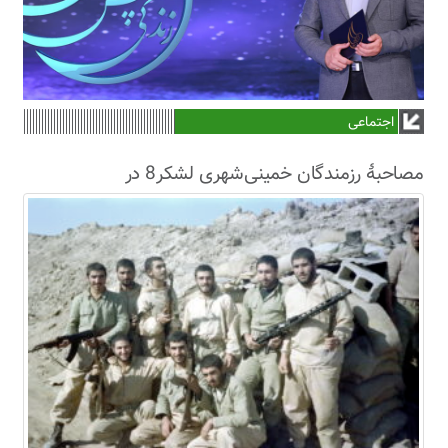
اجتماعی
مصاحبۀ رزمندگان خمینی‌شهری لشکر8 در
سال63+فیلم