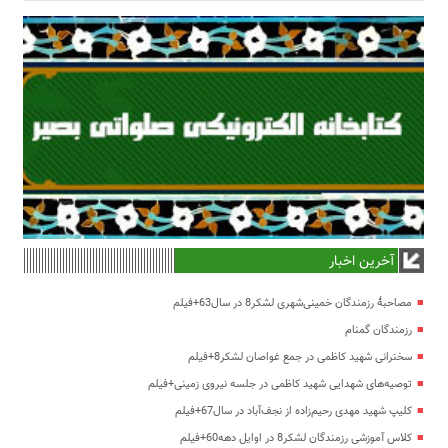
آخرین اخبار
مصاحبۀ رزمندگان خمینی‌شهری لشکر8 در سال63+فیلم
رزمندگان گمنام
سخنرانی شهید کاظمی در جمع غواصان لشکر8+فیلم
توصیه‌های شهدایی شهید کاظمی در جلسه نیروی زمینی+فیلم
کلیپ شهید مهدی رحیم‌زاده از نجف‌آباد در سال67+فیلم
کلاس آموزشی رزمندگان لشکر8 در اوایل دهه60+فیلم