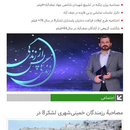
مصاحبه بیژن زنگنه در تشییع شهیدان شاخص جهاد نجف‌آباد+فیلم
تکرار جلسات نمایشی و بی فایده در نجف آباد
اختتامیه طرح اوقات فراغت دختران پاسداران لشکر8 در سال 78+ فیلم
بازگشت گروهی از آزادگان نجف‌آباد در سال69+فیلم
اجتماعی
مصاحبۀ رزمندگان خمینی‌شهری لشکر8 در
سال63+فیلم