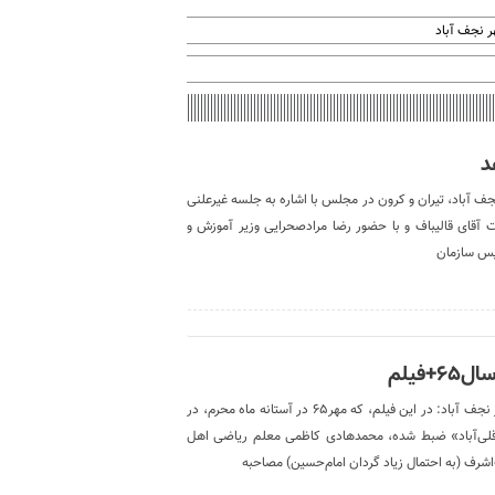
 نجف آباد
د
ف آباد، تیران و کرون در مجلس با اشاره به جلسه غیرعلنی
ت: این جلسه به ریاست آقای قالیباف و با حضور رضا مرادصحرایی وزیر آموزش و
یس سازمان
فیلم
مصاحبه محمدهادی کاظمی از کاشان در سال۶۵+فیلم خانه ایثار نجف آباد: در این فیلم، که مهر۶۵ در آستانه ماه محرم، در
 «قلی‌آباد» ضبط شده، محمدهادی کاظمی معلم ریاضی اهل