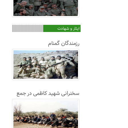
ایثار و شهادت
رزمندگان گمنام
سخنرانی شهید کاظمی در جمع
غواصان لشکر8+فیلم