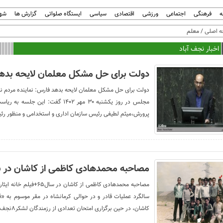
ه
فرهنگی
اجتماعی
ورزشی
اقتصادی
سیاسی
ایستگاه صلواتی
گزارش ها
شهر
 اصلی
/ معلم
اخبار نجف آباد
دولت برای حل مشکل معلمان لایحه بده
دولت برای حل مشکل معلمان لایحه بدهد فارس: نماینده مردم نج
مجلس در روز یکشنبه ۳۰ مهر ۱۴۰۲ گف
پرورش،‌میثم لطیفی رئیس سازمان اداری و استخدامی و منظور رئ
مصاحبه محمدهادی کاظمی از کاشان در سال۶۵+
سالگرد عملیات قادر و در حوالی کرمانشاه در مقر موسوم به
کاشان، در حین برگزاری امتحان تعدادی از رزمندگان لشکر۸نجف‌اشرف (به احتمال زیاد گردان امام‌حسین) مصاحبه