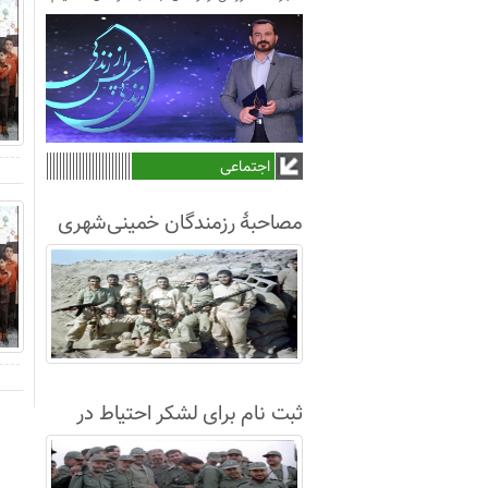
اجتماعی
مصاحبۀ رزمندگان خمینی‌شهری
لشکر8 در سال63+فیلم
ثبت نام برای لشکر احتیاط در
نجف آباد