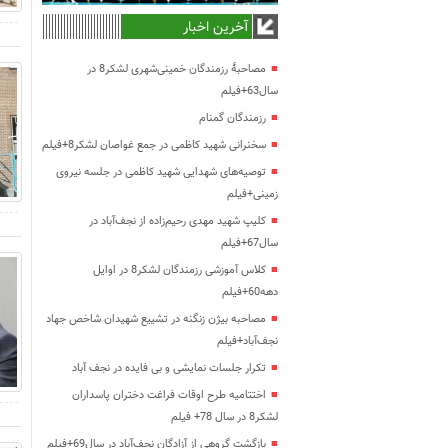
آخرین اخبار
مصاحبۀ رزمندگان خمینی‌شهری لشکر8 در
سال63+فیلم
رزمندگان گمنام
سخنرانی شهید کاظمی در جمع غواصان لشکر8+فیلم
توصیه‌های شهدایی شهید کاظمی در جلسه نیروی
زمینی+فیلم
کلیپ شهید مهدی رحیم‌زاده از نجف‌آباد در
سال67+فیلم
کلاس آموزشی رزمندگان لشکر8 در اوایل
دهه60+فیلم
مصاحبه بیژن زنگنه در تشییع شهیدان شاخص جهاد
نجف‌آباد+فیلم
تکرار جلسات نمایشی و بی فایده در نجف آباد
اختتامیه طرح اوقات فراغت دختران پاسداران
لشکر8 در سال 78+ فیلم
بازگشت گروهی از آزادگان نجف‌آباد در سال69+فیلم