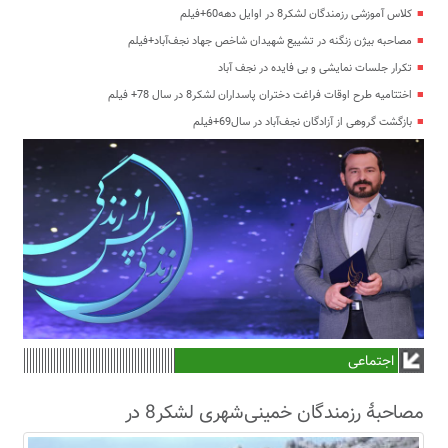
کلاس آموزشی رزمندگان لشکر8 در اوایل دهه60+فیلم
مصاحبه بیژن زنگنه در تشییع شهیدان شاخص جهاد نجف‌آباد+فیلم
تکرار جلسات نمایشی و بی فایده در نجف آباد
اختتامیه طرح اوقات فراغت دختران پاسداران لشکر8 در سال 78+ فیلم
بازگشت گروهی از آزادگان نجف‌آباد در سال69+فیلم
اجتماعی
مصاحبۀ رزمندگان خمینی‌شهری لشکر8 در
سال63+فیلم