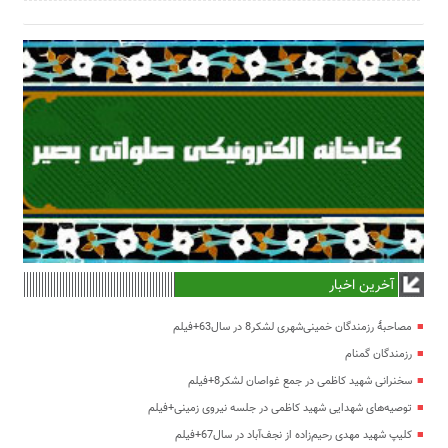
آخرین اخبار
مصاحبۀ رزمندگان خمینی‌شهری لشکر8 در سال63+فیلم
رزمندگان گمنام
سخنرانی شهید کاظمی در جمع غواصان لشکر8+فیلم
توصیه‌های شهدایی شهید کاظمی در جلسه نیروی زمینی+فیلم
کلیپ شهید مهدی رحیم‌زاده از نجف‌آباد در سال67+فیلم