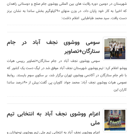
شهرستان در دومین دوره رقابت های بین المللی ووشوی جام صلح و دوستانی زاهدان
که اخیرا به کار خود پایان داد، در وزن منهای ۹۰کیلوگرم بخش ساندا به نشان برنز
دست یافت. سید محمد طباطبایی اعلام داشت:
سومی ووشوی نجف آباد در جام
ستارگان+تصاویر
سومی ووشوی نجف آباد در جام ستارگان+تصاویر رییس هیات
ووشو اعلام کرد: تیم ووشوی شهرستان نجف آباد موفق شد در لیگ دست یک کشور که
با نام جام ستارگان در آکادمی ووشوی تهران برگزار شد، بر سکوی سوم بایستد. روابط
عمومی هیات ووشوی نجف آباد: محمد جواد کاویان پی گفت:بیش از ۹۰درصد ساندا
کاران این
اعزام ووشوی نجف آباد به انتخابی تیم
ملی
اعزام ووشوی نجف آباد به انتخابی تیم ملی تیم ووشوی نوجوانان و