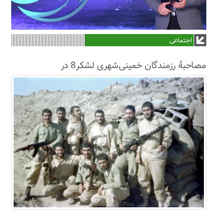
اجتماعی
مصاحبۀ رزمندگان خمینی‌شهری لشکر8 در
سال63+فیلم