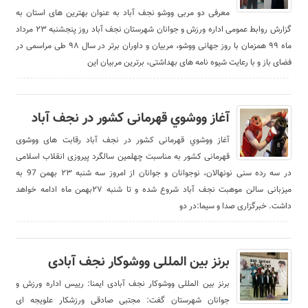
معرفی دو مربی ووشو نجف آباد به عنوان بهترین های استان به
گزارش روابط عمومی اداره ورزش و جوانان شهرستان نجف آباد روز پنجشنبه ۲۳ مرداد
ماه ۹۹ همزمان با روز جهانی ووشو، مربیان و داوران برتر در سال ۹۸ طی مراسمی در
فضای باز و با رعایت شیوه نامه های بهداشتی، برترین مربیان این
آغاز ووشوي قهرمانی کشور در نجف آباد
آغاز ووشوي قهرمانی کشور در نجف آباد رقابت های ووشوی
قهرمانی کشور به مناسبت چهلمین سالگرد پیروزی انقلاب اسلامی
در سه رده سنی نونهالان، نوجوانان و جوانان از امروز سه شنبه ۲۳ بهمن 97 به
میزبانی سالن موهبت نجف آباد شروع شده و تا شنبه ۲۷بهمن ماه ادامه خواهد
داشت. خبرگزاری صدا و سیما:در دو
برنز بین المللی ووشوکار نجف آ‌بادی
برنز بین المللی ووشوکار نجف آ‌بادی ایمنا: رییس اداره ورزش و
جوانان شهرستان گفت: مجتبی صادقی ورزشکار علویجه ای