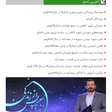
آخرین اخبار
مصاحبۀ رزمندگان خمینی‌شهری لشکر8 در سال63+فیلم
رزمندگان گمنام
سخنرانی شهید کاظمی در جمع غواصان لشکر8+فیلم
توصیه‌های شهدایی شهید کاظمی در جلسه نیروی زمینی+فیلم
کلیپ شهید مهدی رحیم‌زاده از نجف‌آباد در سال67+فیلم
کلاس آموزشی رزمندگان لشکر8 در اوایل دهه60+فیلم
مصاحبه بیژن زنگنه در تشییع شهیدان شاخص جهاد نجف‌آباد+فیلم
تکرار جلسات نمایشی و بی فایده در نجف آباد
اختتامیه طرح اوقات فراغت دختران پاسداران لشکر8 در سال 78+ فیلم
بازگشت گروهی از آزادگان نجف‌آباد در سال69+فیلم