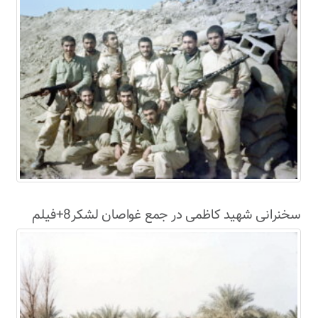
سخنرانی شهید کاظمی در جمع غواصان لشکر8+فیلم