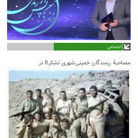
اجتماعی
مصاحبۀ رزمندگان خمینی‌شهری لشکر8 در
سال63+فیلم