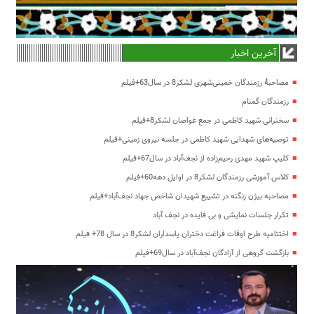
آخرین اخبار
مصاحبۀ رزمندگان خمینی‌شهری لشکر8 در سال63+فیلم
رزمندگان گمنام
سخنرانی شهید کاظمی در جمع غواصان لشکر8+فیلم
توصیه‌های شهدایی شهید کاظمی در جلسه نیروی زمینی+فیلم
کلیپ شهید مهدی رحیم‌زاده از نجف‌آباد در سال67+فیلم
کلاس آموزشی رزمندگان لشکر8 در اوایل دهه60+فیلم
مصاحبه بیژن زنگنه در تشییع شهیدان شاخص جهاد نجف‌آباد+فیلم
تکرار جلسات نمایشی و بی فایده در نجف آباد
اختتامیه طرح اوقات فراغت دختران پاسداران لشکر8 در سال 78+ فیلم
بازگشت گروهی از آزادگان نجف‌آباد در سال69+فیلم