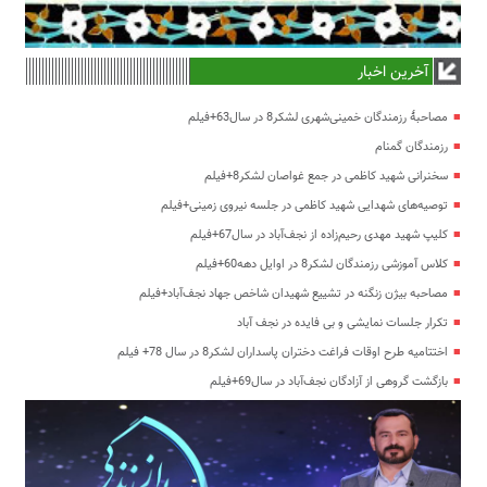
آخرین اخبار
مصاحبۀ رزمندگان خمینی‌شهری لشکر8 در سال63+فیلم
رزمندگان گمنام
سخنرانی شهید کاظمی در جمع غواصان لشکر8+فیلم
توصیه‌های شهدایی شهید کاظمی در جلسه نیروی زمینی+فیلم
کلیپ شهید مهدی رحیم‌زاده از نجف‌آباد در سال67+فیلم
کلاس آموزشی رزمندگان لشکر8 در اوایل دهه60+فیلم
مصاحبه بیژن زنگنه در تشییع شهیدان شاخص جهاد نجف‌آباد+فیلم
تکرار جلسات نمایشی و بی فایده در نجف آباد
اختتامیه طرح اوقات فراغت دختران پاسداران لشکر8 در سال 78+ فیلم
بازگشت گروهی از آزادگان نجف‌آباد در سال69+فیلم