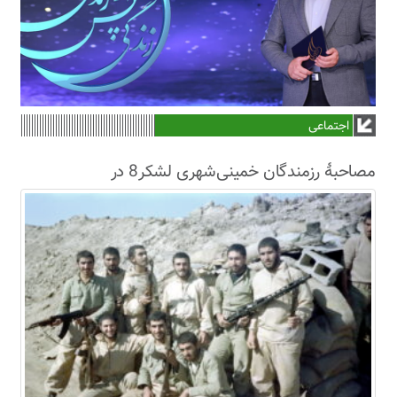
اجتماعی
مصاحبۀ رزمندگان خمینی‌شهری لشکر8 در
سال63+فیلم