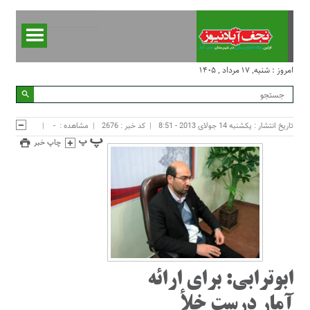
امروز : شنبه, ۱۷ مرداد , ۱۴۰۵
تاریخ انتشار : یکشنبه 14 جولای 2013 - 8:51
کد خبر : 2676
مشاهده :
-
چاپ خبر
ابوترابی: برای ارائه
آمار درست خلأ