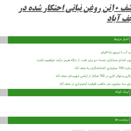
کشف ۱۰تن روغن نباتی احتکار شده در
ف آباد
اخبار مرتبط
 آب با نیروی باد+فیلم
ون اعدام محتکران عمده/ دو برابر نفت، از تنگه هرمز درآمد خواهیم داشت
لیاردی اغتشاشگران به نجف آباد
ی و نهال کاری در 700 هکتار از اراضی شهرستان نجف آباد
رای سه میلیون متر مکعب ظرفیت آبخیزداری در نجف آباد
لینک کوتاه
برچسب ها