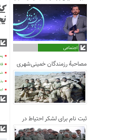
نج
اجتماعی
پمپ
مصاحبۀ رزمندگان خمینی‌شهری
قان
لشکر8 در سال63+فیلم
خسارت 100 می
بذرکار
اج
ثبت نام برای لشکر احتیاط در
نجف آباد