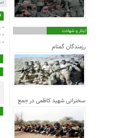
احت
ا
ن
ایثار و شهادت
ن
ن
رزمندگان گمنام
سخنرانی شهید کاظمی در جمع
غواصان لشکر8+فیلم