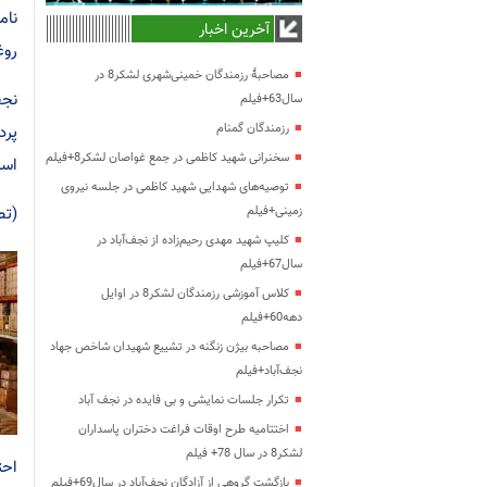
آخرین اخبار
روغ
مصاحبۀ رزمندگان خمینی‌شهری لشکر8 در
نجف
سال63+فیلم
رزمندگان گمنام
پرد
سخنرانی شهید کاظمی در جمع غواصان لشکر8+فیلم
است
توصیه‌های شهدایی شهید کاظمی در جلسه نیروی
(تص
زمینی+فیلم
کلیپ شهید مهدی رحیم‌زاده از نجف‌آباد در
سال67+فیلم
کلاس آموزشی رزمندگان لشکر8 در اوایل
دهه60+فیلم
مصاحبه بیژن زنگنه در تشییع شهیدان شاخص جهاد
نجف‌آباد+فیلم
تکرار جلسات نمایشی و بی فایده در نجف آباد
اختتامیه طرح اوقات فراغت دختران پاسداران
لشکر8 در سال 78+ فیلم
احت
بازگشت گروهی از آزادگان نجف‌آباد در سال69+فیلم