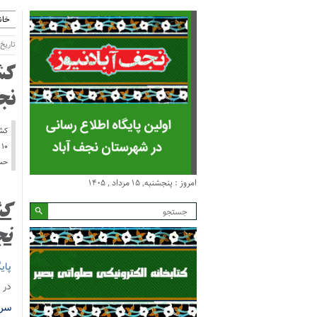
خان
تاریخ انتشا
نج
حسی
امروز : پنجشنبه, ۱۵ مرداد , ۱۴۰۵
نج
پای
در 
سره