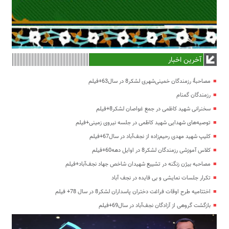
آخرین اخبار
مصاحبۀ رزمندگان خمینی‌شهری لشکر8 در سال63+فیلم
رزمندگان گمنام
سخنرانی شهید کاظمی در جمع غواصان لشکر8+فیلم
توصیه‌های شهدایی شهید کاظمی در جلسه نیروی زمینی+فیلم
کلیپ شهید مهدی رحیم‌زاده از نجف‌آباد در سال67+فیلم
کلاس آموزشی رزمندگان لشکر8 در اوایل دهه60+فیلم
مصاحبه بیژن زنگنه در تشییع شهیدان شاخص جهاد نجف‌آباد+فیلم
تکرار جلسات نمایشی و بی فایده در نجف آباد
اختتامیه طرح اوقات فراغت دختران پاسداران لشکر8 در سال 78+ فیلم
بازگشت گروهی از آزادگان نجف‌آباد در سال69+فیلم