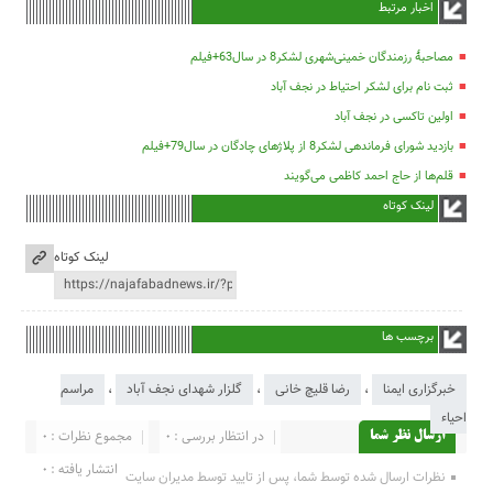
اخبار مرتبط
مصاحبۀ رزمندگان خمینی‌شهری لشکر8 در سال63+فیلم
ثبت نام برای لشکر احتیاط در نجف آباد
اولین تاکسی در نجف آباد
بازدید شورای فرماندهی لشکر8 از پلاژهای چادگان در سال79+فیلم
قلم‌ها از حاج احمد کاظمی می‌گویند
لینک کوتاه
لینک کوتاه
برچسب ها
خبرگزاری ایمنا
،
رضا قلیچ خانی
،
گلزار شهدای نجف آباد
،
مراسم
احیاء
در انتظار بررسی : 0
مجموع نظرات : 0
ارسال نظر شما
انتشار یافته : 0
نظرات ارسال شده توسط شما، پس از تایید توسط مدیران سایت