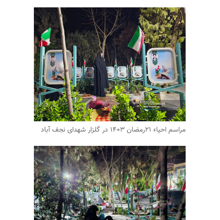
مراسم احیاء ۲۱رمضان ۱۴۰۳ در گلزار شهدای نجف آباد