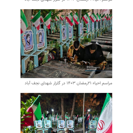
مراسم احیاء ۲۱رمضان ۱۴۰۳ در گلزار شهدای نجف آباد