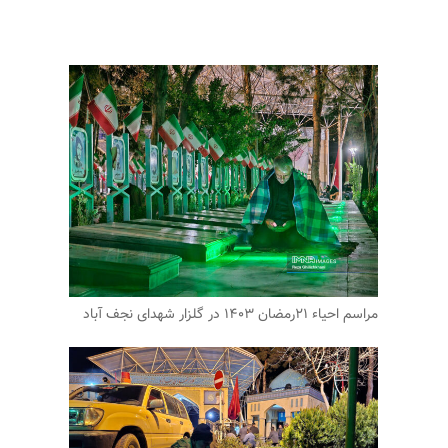
مراسم احیاء ۲۱رمضان ۱۴۰۳ در گلزار شهدای نجف آباد