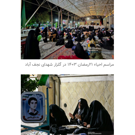
مراسم احیاء ۲۱رمضان ۱۴۰۳ در گلزار شهدای نجف آباد