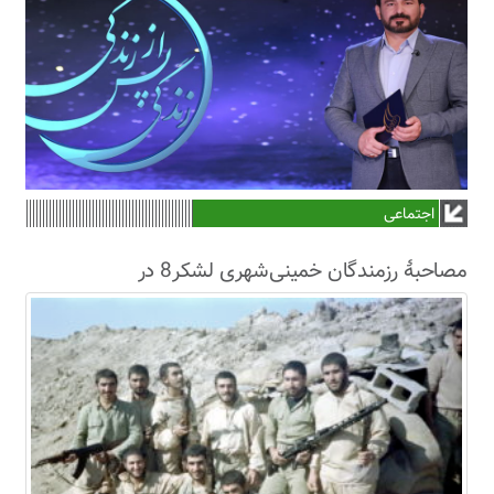
اجتماعی
مصاحبۀ رزمندگان خمینی‌شهری لشکر8 در
سال63+فیلم