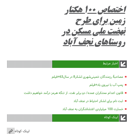
اختصاص ۱۰۰ هکتار
زمین برای طرح
نهضت ملی مسکن در
روستاهای نجف آباد
اخبار مرتبط
مصاحبۀ رزمندگان خمینی‌شهری لشکر8 در سال63+فیلم
پمپ آب با نیروی باد+فیلم
قانون اعدام محتکران عمده/ دو برابر نفت، از تنگه هرمز درآمد خواهیم داشت
ثبت نام برای لشکر احتیاط در نجف آباد
خسارت 100 میلیاردی اغتشاشگران به نجف آباد
لینک کوتاه
لینک کوتاه