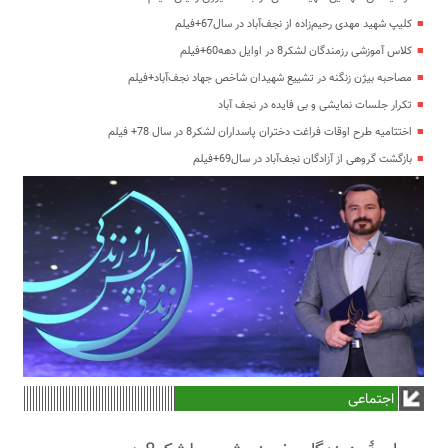
کلیپ شهید مهدی رحیم‌زاده از نجف‌آباد در سال67+فیلم
کلاس آموزشی رزمندگان لشکر8 در اوایل دهه60+فیلم
مصاحبه بیژن زنگنه در تشییع شهیدان شاخص جهاد نجف‌آباد+فیلم
تکرار جلسات نمایشی و بی فایده در نجف آباد
اختتامیه طرح اوقات فراغت دختران پاسداران لشکر8 در سال 78+ فیلم
بازگشت گروهی از آزادگان نجف‌آباد در سال69+فیلم
اجتماعی