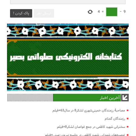
4
=
−
9
ارسال نظر
پاک کردن !
آخرین اخبار
مصاحبۀ رزمندگان خمینی‌شهری لشکر8 در سال63+فیلم
رزمندگان گمنام
سخنرانی شهید کاظمی در جمع غواصان لشکر8+فیلم
توصیه‌های شهدایی شهید کاظمی در جلسه نیروی زمینی+فیلم