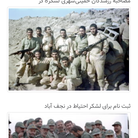
مصاحبۀ رزمندگان خمینی‌شهری لشکر8 در
سال63+فیلم
ثبت نام برای لشکر احتیاط در نجف آباد