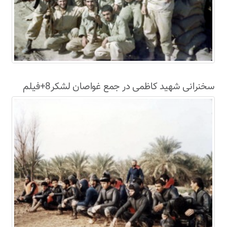
سخنرانی شهید کاظمی در جمع غواصان لشکر8+فیلم