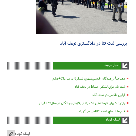
بررسی ثبت ثنا در دادگستری نجف آباد
اخبار مرتبط
مصاحبۀ رزمندگان خمینی‌شهری لشکر8 در سال63+فیلم
ثبت نام برای لشکر احتیاط در نجف آباد
اولین تاکسی در نجف آباد
بازدید شورای فرماندهی لشکر8 از پلاژهای چادگان در سال79+فیلم
قلم‌ها از حاج احمد کاظمی می‌گویند
لینک کوتاه
لینک کوتاه