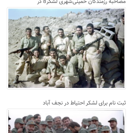
مصاحبۀ رزمندگان خمینی‌شهری لشکر8 در
سال63+فیلم
ثبت نام برای لشکر احتیاط در نجف آباد