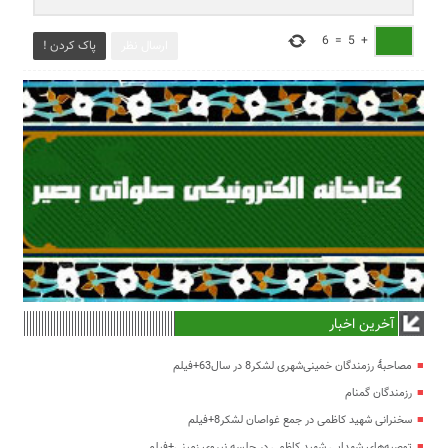
6
=
5
+
ارسال نظر
پاک کردن !
آخرین اخبار
مصاحبۀ رزمندگان خمینی‌شهری لشکر8 در سال63+فیلم
رزمندگان گمنام
سخنرانی شهید کاظمی در جمع غواصان لشکر8+فیلم
توصیه‌های شهدایی شهید کاظمی در جلسه نیروی زمینی+فیلم