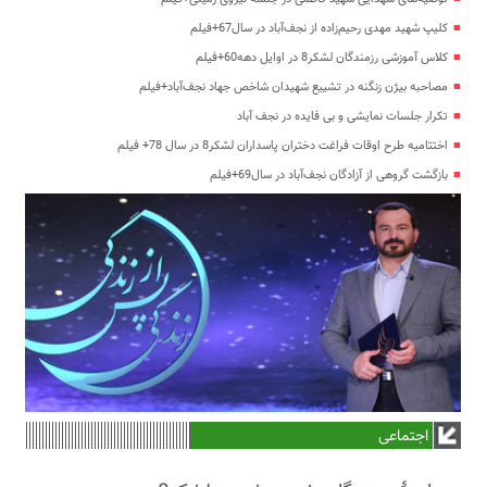
کلیپ شهید مهدی رحیم‌زاده از نجف‌آباد در سال67+فیلم
کلاس آموزشی رزمندگان لشکر8 در اوایل دهه60+فیلم
مصاحبه بیژن زنگنه در تشییع شهیدان شاخص جهاد نجف‌آباد+فیلم
تکرار جلسات نمایشی و بی فایده در نجف آباد
اختتامیه طرح اوقات فراغت دختران پاسداران لشکر8 در سال 78+ فیلم
بازگشت گروهی از آزادگان نجف‌آباد در سال69+فیلم
اجتماعی