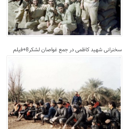
سخنرانی شهید کاظمی در جمع غواصان لشکر8+فیلم