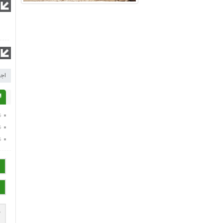
اجل
ا
ن
ن
ن