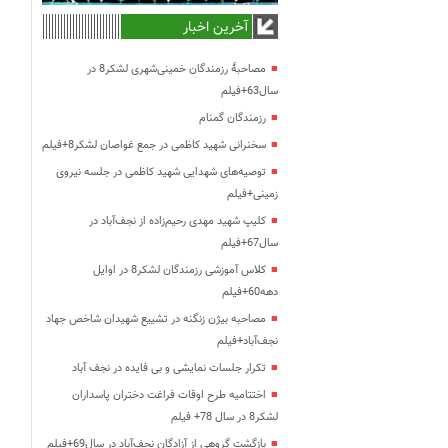
آخرین اخبار
مصاحبۀ رزمندگان خمینی‌شهری لشکر8 در
سال63+فیلم
رزمندگان گمنام
سخنرانی شهید کاظمی در جمع غواصان لشکر8+فیلم
توصیه‌های شهدایی شهید کاظمی در جلسه نیروی
زمینی+فیلم
کلیپ شهید مهدی رحیم‌زاده از نجف‌آباد در
سال67+فیلم
کلاس آموزشی رزمندگان لشکر8 در اوایل
دهه60+فیلم
مصاحبه بیژن زنگنه در تشییع شهیدان شاخص جهاد
نجف‌آباد+فیلم
تکرار جلسات نمایشی و بی فایده در نجف آباد
اختتامیه طرح اوقات فراغت دختران پاسداران
لشکر8 در سال 78+ فیلم
بازگشت گروهی از آزادگان نجف‌آباد در سال69+فیلم