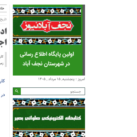
خان
تاریخ انتش
اد
اج
کار
زم
امروز : پنجشنبه, ۱۵ مرداد , ۱۴۰۵
کار
در 