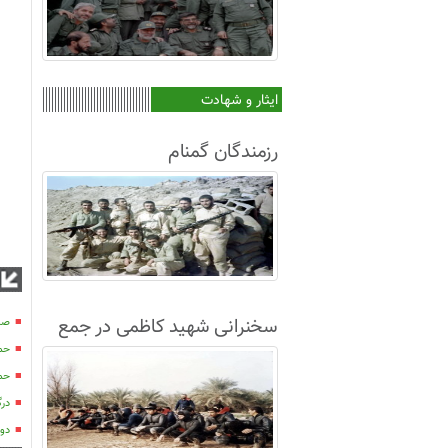
ایثار و شهادت
رزمندگان گمنام
سخنرانی شهید کاظمی در جمع
صدو
حمید
غواصان لشکر8+فیلم
حم
در
دو