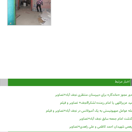
اخبار مرتبط
ر مجوز «ماندگار» برای دبیرستان منتظری نجف آباد+تصاویر
 عزیزاللهی یا امام رزمنده لشکر8نجف+ تصاویر و فیلم
له عوامل صهیونیستی به یک آمبولانس در نجف آباد+تصاویر و فیلم
گذشت امام جمعه سابق نجف آباد+تصاویر
رهمی شهیدان احمد کاظمی و علی زاهدی+تصاویر