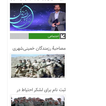
اجتماعی
مصاحبۀ رزمندگان خمینی‌شهری
لشکر8 در سال63+فیلم
ثبت نام برای لشکر احتیاط در
نجف آباد