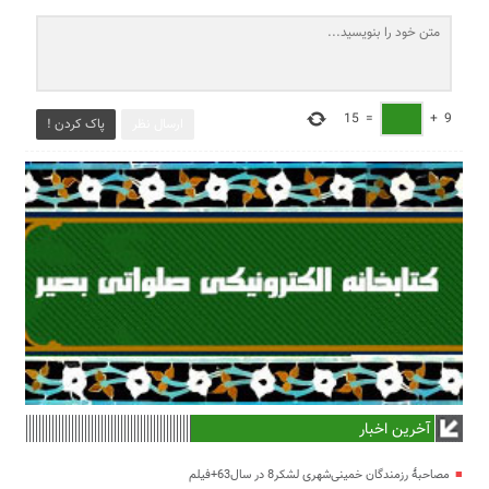
15
=
+
9
ارسال نظر
پاک کردن !
آخرین اخبار
مصاحبۀ رزمندگان خمینی‌شهری لشکر8 در سال63+فیلم