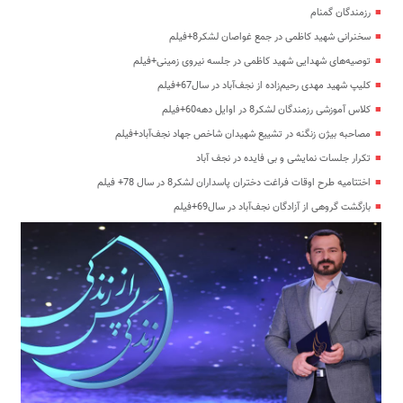
رزمندگان گمنام
سخنرانی شهید کاظمی در جمع غواصان لشکر8+فیلم
توصیه‌های شهدایی شهید کاظمی در جلسه نیروی زمینی+فیلم
کلیپ شهید مهدی رحیم‌زاده از نجف‌آباد در سال67+فیلم
کلاس آموزشی رزمندگان لشکر8 در اوایل دهه60+فیلم
مصاحبه بیژن زنگنه در تشییع شهیدان شاخص جهاد نجف‌آباد+فیلم
تکرار جلسات نمایشی و بی فایده در نجف آباد
اختتامیه طرح اوقات فراغت دختران پاسداران لشکر8 در سال 78+ فیلم
بازگشت گروهی از آزادگان نجف‌آباد در سال69+فیلم