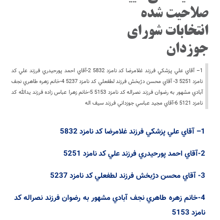
صلاحیت شده
انتخابات شورای
جوزدان
1– آقاي علي پزشكي فرزند غلامرضا كد نامزد 5832 2-آقاي احمد پورحيدري فرزند علي كد
نامزد 5251 3- آقاي محسن دژبخش فرزند لطفعلي كد نامزد 5237 4-خانم زهره طاهري نجف
آبادي مشهور به رضوان فرزند نصراله كد نامزد 5153 5-خانم زهرا عباس زاده فرزند يدالله كد
نامزد 5121 6-آقاي مجيد عباسي جوزداني فرزند سيف اله
1
–
آقاي
علي
پزشكي
فرزند
غلامرضا
كد
نامزد
5832
2-آقاي
احمد
پورحيدري
فرزند
علي
كد
نامزد
5251
3-
آقاي
محسن
دژبخش
فرزند
لطفعلي
كد
نامزد
5237
4-خانم
زهره
طاهري
نجف
آبادي
مشهور
به
رضوان
فرزند
نصراله
كد
نامزد
5153