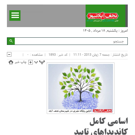
امروز : یکشنبه, ۱۸ مرداد , ۱۴۰۵
تاریخ انتشار : جمعه 7 ژوئن 2013 - 11:11
کد خبر : 1893
مشاهده :
-
چاپ خبر
اسامی کامل
کاندیداهای تایید