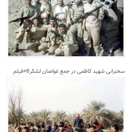
سخنرانی شهید کاظمی در جمع غواصان لشکر8+فیلم