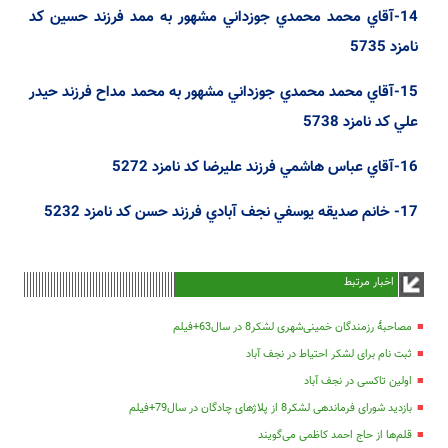
14-آقاي
محمد
محمدي
جوزداني
مشهور
به
ممد
فرزند
حسين
كد
نامزد
5735
15-آقاي
محمد
محمدي
جوزداني
مشهور
به
محمد
مداح
فرزند
حيدر
علي
كد
نامزد
5738
16-آقاي
عباس
هاشمي
فرزند
عليرضا
كد
نامزد
5272
17-
خانم
صديقه
يوسفي
نجف
آبادي
فرزند
حسن
كد
نامزد
5232
اخبار مرتبط
مصاحبۀ رزمندگان خمینی‌شهری لشکر8 در سال63+فیلم
ثبت نام برای لشکر احتیاط در نجف آباد
اولین تاکسی در نجف آباد
بازدید شورای فرماندهی لشکر8 از پلاژهای چادگان در سال79+فیلم
قلم‌ها از حاج احمد کاظمی می‌گویند