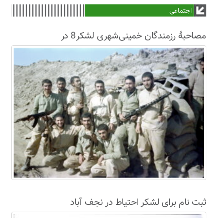
اجتماعی
مصاحبۀ رزمندگان خمینی‌شهری لشکر8 در
سال63+فیلم
ثبت نام برای لشکر احتیاط در نجف آباد