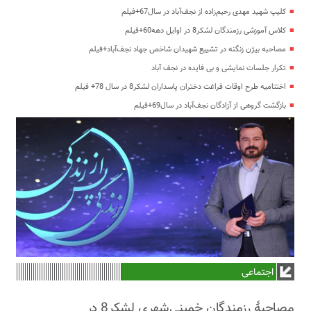
کلیپ شهید مهدی رحیم‌زاده از نجف‌آباد در سال67+فیلم
کلاس آموزشی رزمندگان لشکر8 در اوایل دهه60+فیلم
مصاحبه بیژن زنگنه در تشییع شهیدان شاخص جهاد نجف‌آباد+فیلم
تکرار جلسات نمایشی و بی فایده در نجف آباد
اختتامیه طرح اوقات فراغت دختران پاسداران لشکر8 در سال 78+ فیلم
بازگشت گروهی از آزادگان نجف‌آباد در سال69+فیلم
اجتماعی
مصاحبۀ رزمندگان خمینی‌شهری لشکر8 در