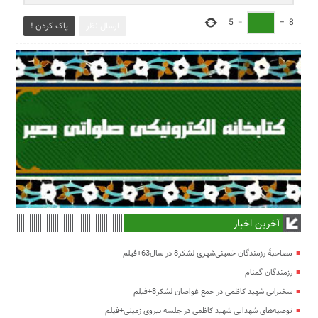
5
=
−
8
ارسال نظر
پاک کردن !
آخرین اخبار
مصاحبۀ رزمندگان خمینی‌شهری لشکر8 در سال63+فیلم
رزمندگان گمنام
سخنرانی شهید کاظمی در جمع غواصان لشکر8+فیلم
توصیه‌های شهدایی شهید کاظمی در جلسه نیروی زمینی+فیلم