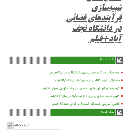
شبیه‌سازی
فرآیند‌های قضائی
در دانشگاه نجف
آباد+فیلم
اخبار مرتبط
مصاحبۀ رزمندگان خمینی‌شهری لشکر8 در سال63+فیلم
سخنرانی شهید کاظمی در جمع غواصان لشکر8+فیلم
توصیه‌های شهدایی شهید کاظمی در جلسه نیروی زمینی+فیلم
کلیپ شهید مهدی رحیم‌زاده از نجف‌آباد در سال67+فیلم
کلاس آموزشی رزمندگان لشکر8 در اوایل دهه60+فیلم
لینک کوتاه
لینک کوتاه