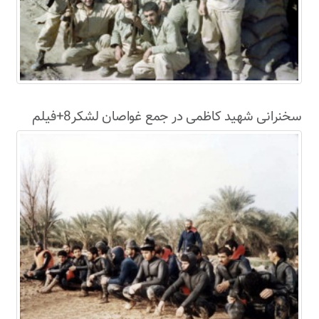
سخنرانی شهید کاظمی در جمع غواصان لشکر8+فیلم