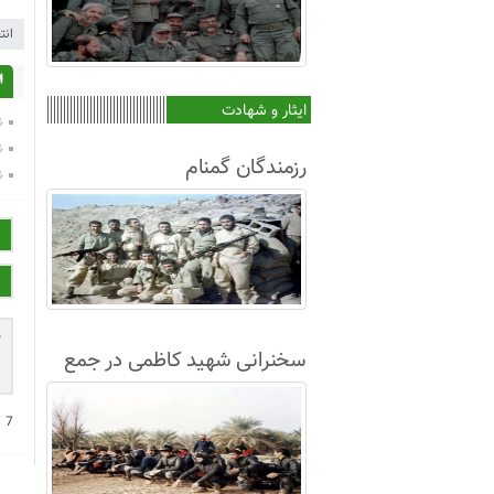
انت
ا
ایثار و شهادت
ن
ن
رزمندگان گمنام
ن
سخنرانی شهید کاظمی در جمع
غواصان لشکر8+فیلم
−
7