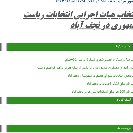
 مردم نجف آباد در انتخابات ۱۱ اسفند۱۴۰۲
تخاب هیات اجرایی انتخابات ریاست
هوری در نجف آباد
اخبار مرتبط
حبۀ رزمندگان خمینی‌شهری لشکر8 در سال63+فیلم
ون اعدام محتکران عمده/ دو برابر نفت، از تنگه هرمز درآمد خواهیم داشت
زدهای انتخابات شورای هفتم در شهرستان نجف آباد
 نام برای لشکر احتیاط در نجف آباد
فر برای انتخابات شوراها در نجف آباد
لینک کوتاه
برچسب ها