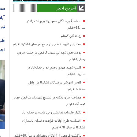
سعا
آخرین اخبار
آبا
مصاحبۀ رزمندگان خمینی‌شهری لشکر8 در
نور
سال63+فیلم
رزمندگان گمنام
طبق
سخنرانی شهید کاظمی در جمع غواصان لشکر8+فیلم
اجر
توصیه‌های شهدایی شهید کاظمی در جلسه نیروی
زمینی+فیلم
کلیپ شهید مهدی رحیم‌زاده از نجف‌آباد در
سال67+فیلم
کلاس آموزشی رزمندگان لشکر8 در اوایل
دهه60+فیلم
مصاحبه بیژن زنگنه در تشییع شهیدان شاخص جهاد
نجف‌آباد+فیلم
تکرار جلسات نمایشی و بی فایده در نجف آباد
اختتامیه طرح اوقات فراغت دختران پاسداران
لشکر8 در سال 78+ فیلم
بازگشت گروهی از آزادگان نجف‌آباد در سال69+فیلم