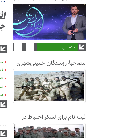
حضور
ان
جم
اجتماعی
مصاحبۀ رزمندگان خمینی‌شهری
مصا
قان
لشکر8 در سال63+فیلم
نام
ثبت
ثبت نام 300 ن
ثبت نام برای لشکر احتیاط در
نجف آباد