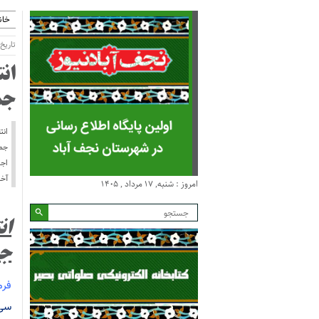
خان
تاریخ انت
ان
جم
انت
اجر
آخ
امروز : شنبه, ۱۷ مرداد , ۱۴۰۵
ان
جم
فرم
سی نفر، ۸ نفر را به