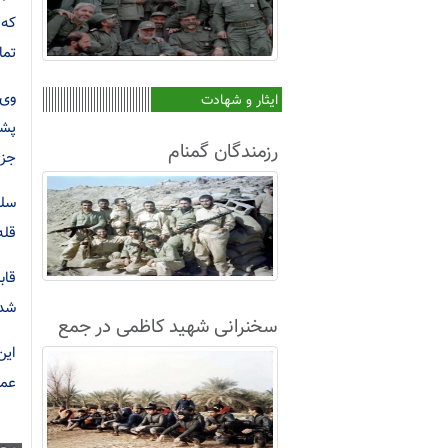
که 
تما
وی 
ایثار و شهادت
پشت
رزمندگان گمنام
جز 
سلی
قله
شده
سخنرانی شهید کاظمی در جمع
غواصان لشکر8+فیلم
عمل