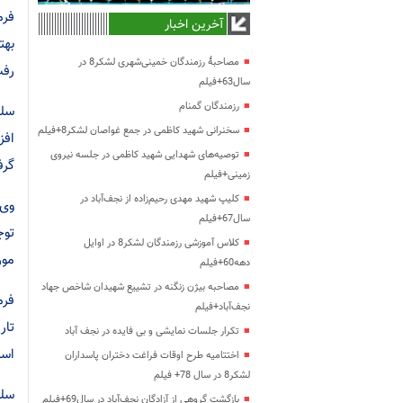
فرم
آخرین اخبار
بهت
مصاحبۀ رزمندگان خمینی‌شهری لشکر8 در
رفت
سال63+فیلم
رزمندگان گمنام
سخنرانی شهید کاظمی در جمع غواصان لشکر8+فیلم
افز
توصیه‌های شهدایی شهید کاظمی در جلسه نیروی
گرف
زمینی+فیلم
کلیپ شهید مهدی رحیم‌زاده از نجف‌آباد در
وی 
سال67+فیلم
توج
کلاس آموزشی رزمندگان لشکر8 در اوایل
مور
دهه60+فیلم
مصاحبه بیژن زنگنه در تشییع شهیدان شاخص جهاد
نجف‌آباد+فیلم
تار
تکرار جلسات نمایشی و بی فایده در نجف آباد
اس
اختتامیه طرح اوقات فراغت دختران پاسداران
لشکر8 در سال 78+ فیلم
سلی
بازگشت گروهی از آزادگان نجف‌آباد در سال69+فیلم