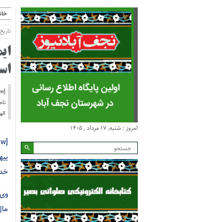
خان
تاریخ انتش
ای
اس
اله
امروز : شنبه, ۱۷ مرداد , ۱۴۰۵
خدا
وی 
مال