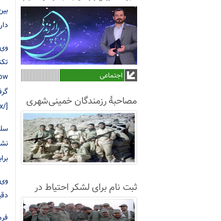
بین
دارید، 
وی 
اجتماعی
مصاحبۀ رزمندگان خمینی‌شهری
[/box]
لشکر8 در سال63+فیلم
نشا
برا
ثبت نام برای لشکر احتیاط در
دقی
نجف آباد
فرم