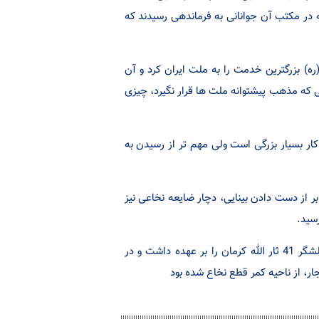
 در مکتب آن جوانانی به فرماندهی رسیدند که
ره) بزرگترین خدمت را به ملت ایران کرد و آن
ی که مذهب پیشتوانه ملت ها قرار نگیرد، چیزی
کار بسیار بزرگی است ولی مهم تر از رسیدن به
سردار شهید ناصر توبه ییها، پس از مجروحیت در سال 62 علاوه بر از دست دادن بینایی، دچار ضایعه نخاعی نیز
سید.
این سردار شهید در زمان جنگ با 21 سال سن، فرماندهی یکی از گردان های لشگر 41 ثار الله کرمان را بر عهده داشت و در
ار، از ناحیه کمر قطع نخاع شده بود