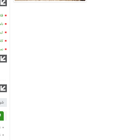
قان
نام
ثبت نام 300 ن
کاهش سا
نما
شه
ا
ن
ن