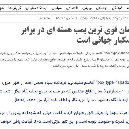
ه
فرهنگی
اجتماعی
ورزشی
اقتصادی
سیاسی
ایستگاه صلواتی
گزارش ها
شهر
ار : یکشنبه 5 ژانویه 2014 - 20:36
کد خبر : 6480
مشاهده :
-
مان قوی ترین بمب هسته ای در برابر
تکبار جهانی است
[box type=”shadow” ]قاسم سلیمانی، فرمانده سپاه قدس، بعد از ظهر امروز، در مراسم هفتمین روز شه
ناصر توبه ییها، از جانبازان 8 سال دفاع مقدس که در مسجد جامع نجف آباد برگزار شد، شهدا را منشأ 
ی خواند و گفت: خداوند با نگاه به شهدا، ما را مورد نظر و لطف
[box type=”shadow” ]قاسم سلیمانی، فرمانده سپاه قدس، بعد از ظهر
ییها، از جانبازان 8 سال دفاع مقدس که در مسجد جامع نجف آباد برگزا
وند با نگاه به شهدا، ما را مورد نظر و لطف خود قرار می دهد. [/box]
عزت شهدا را، عزتی الهی عنوان کرد و گفت: عزتی که شهدا به پیروی از مولا
، قدرت و حکومت نبوده است و این تنها عزتی است که تا قیامت باقی خواهد م