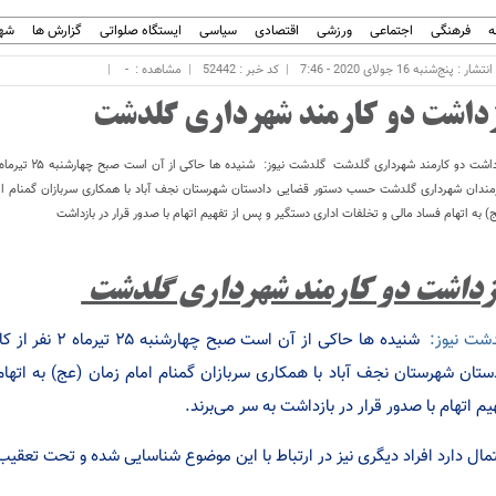
ه
فرهنگی
اجتماعی
ورزشی
اقتصادی
سیاسی
ایستگاه صلواتی
گزارش ها
شهر
ار : پنج‌شنبه 16 جولای 2020 - 7:46
کد خبر : 52442
مشاهده :
-
زداشت دو کارمند شهرداری گلدشت
مندان شهرداری گلدشت حسب دستور قضایی دادستان شهرستان نجف آباد با همکاری سربازان گمنام ام
) به اتهام فساد مالی و تخلفات اداری دستگیر و پس از تفهیم اتهام با صدور قرار در بازداشت
زداشت دو کارمند شهرداری گلدشت
شت نیوز:
شنیده ها حاکی ا
ستان شهرستان نجف آباد با همکاری سربازان گمنام امام زمان (عج) به اتها
یم اتهام با صدور قرار در بازداشت به سر می‌برند.
مال دارد افراد دیگری نیز در ارتباط با این موضوع شناسایی شده و تحت تعقیب ق