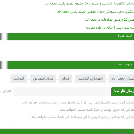
ایی کلاهبردار اینترنتی و استرداد ۵۰ میلیون توسط پلیس نجف آباد
تگیری عامل تشویش اذهان عمومی توسط پلیس نجف آباد
دی تصادفات در نجف آباد
شدن پسر 9 ساله در جاده علویجه
لینک کوتاه
برچسب ها
ستان نجف آباد
،
شهرداری گلدشت
،
فساد
،
فساد اقتصادی
،
گلدشت
انتشار یاف
رسال نظر شما
ظرات ارسال شده توسط شما، پس از تایید توسط مدیران سایت منتشر خواهد شد.
ظراتی که حاوی تهمت یا افترا باشد منتشر نخواهد شد.
ظراتی که به غیر از زبان فارسی یا غیر مرتبط با خبر باشد منتشر نخواهد شد.