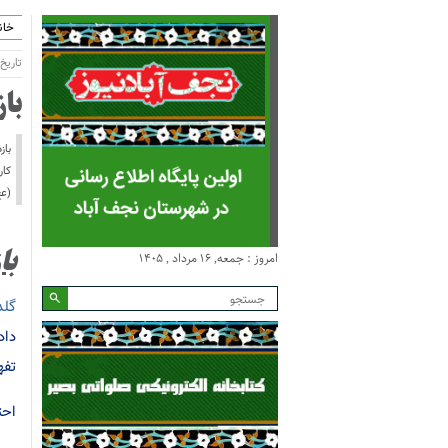
خان
تاریخ انتش
با
کار
(عج
امروز : جمعه, ۱۶ مرداد , ۱۴۰۵
با
گلد
داد
تفه
احت