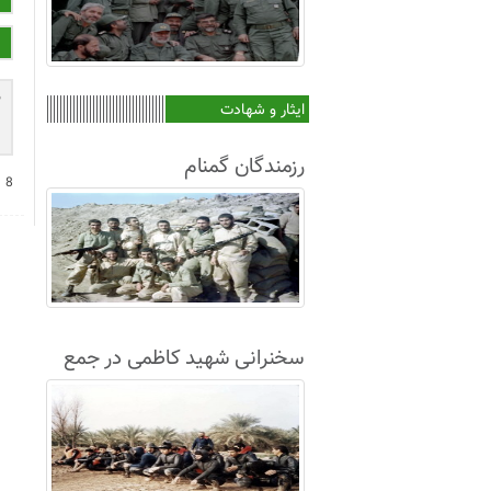
ایثار و شهادت
رزمندگان گمنام
−
8
سخنرانی شهید کاظمی در جمع
غواصان لشکر8+فیلم