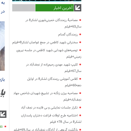
به 
آخرین اخبار
در 
مصاحبۀ رزمندگان خمینی‌شهری لشکر8 در
سال63+فیلم
رزمندگان گمنام
سخنرانی شهید کاظمی در جمع غواصان لشکر8+فیلم
توصیه‌های شهدایی شهید کاظمی در جلسه نیروی
زمینی+فیلم
کلیپ شهید مهدی رحیم‌زاده از نجف‌آباد در
سال67+فیلم
باز
کلاس آموزشی رزمندگان لشکر8 در اوایل
دهه60+فیلم
با
مصاحبه بیژن زنگنه در تشییع شهیدان شاخص جهاد
نجف‌آباد+فیلم
تکرار جلسات نمایشی و بی فایده در نجف آباد
اختتامیه طرح اوقات فراغت دختران پاسداران
لشکر8 در سال 78+ فیلم
تلا
بازگشت گروهی از آزادگان نجف‌آباد در سال69+فیلم