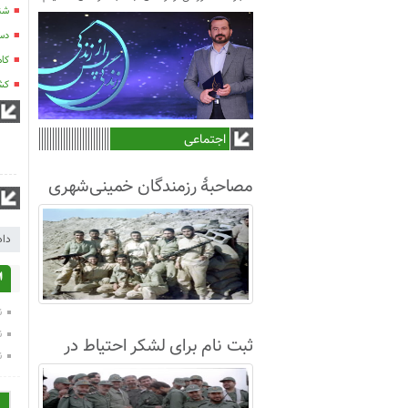
شناس
دس
کاهش 20 درص
کشته 
اجتماعی
مصاحبۀ رزمندگان خمینی‌شهری
لشکر8 در سال63+فیلم
داد
ا
ن
ن
ثبت نام برای لشکر احتیاط در
ن
نجف آباد