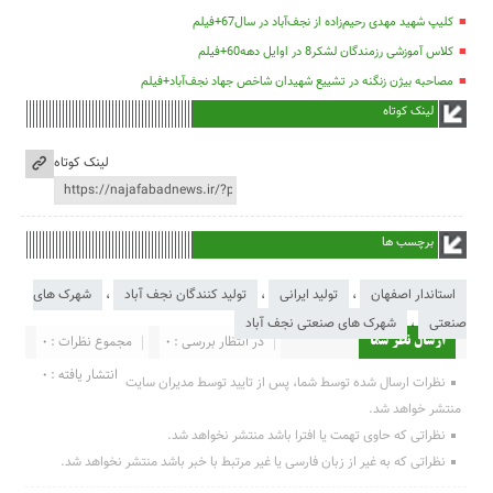
کلیپ شهید مهدی رحیم‌زاده از نجف‌آباد در سال67+فیلم
کلاس آموزشی رزمندگان لشکر8 در اوایل دهه60+فیلم
مصاحبه بیژن زنگنه در تشییع شهیدان شاخص جهاد نجف‌آباد+فیلم
لینک کوتاه
لینک کوتاه
برچسب ها
استاندار اصفهان
،
تولید ایرانی
،
تولید کنندگان نجف آباد
،
شهرک های
صنعتی
،
شهرک های صنعتی نجف آباد
در انتظار بررسی : 0
مجموع نظرات : 0
ارسال نظر شما
انتشار یافته : 0
نظرات ارسال شده توسط شما، پس از تایید توسط مدیران سایت
منتشر خواهد شد.
نظراتی که حاوی تهمت یا افترا باشد منتشر نخواهد شد.
نظراتی که به غیر از زبان فارسی یا غیر مرتبط با خبر باشد منتشر نخواهد شد.