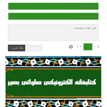
1
=
−
2
ارسال نظر
پاک کردن !