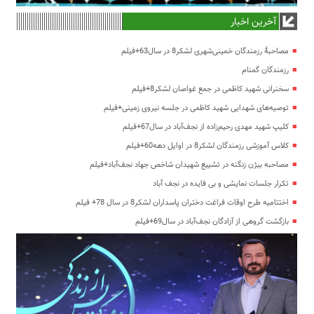
آخرین اخبار
مصاحبۀ رزمندگان خمینی‌شهری لشکر8 در سال63+فیلم
رزمندگان گمنام
سخنرانی شهید کاظمی در جمع غواصان لشکر8+فیلم
توصیه‌های شهدایی شهید کاظمی در جلسه نیروی زمینی+فیلم
کلیپ شهید مهدی رحیم‌زاده از نجف‌آباد در سال67+فیلم
کلاس آموزشی رزمندگان لشکر8 در اوایل دهه60+فیلم
مصاحبه بیژن زنگنه در تشییع شهیدان شاخص جهاد نجف‌آباد+فیلم
تکرار جلسات نمایشی و بی فایده در نجف آباد
اختتامیه طرح اوقات فراغت دختران پاسداران لشکر8 در سال 78+ فیلم
بازگشت گروهی از آزادگان نجف‌آباد در سال69+فیلم