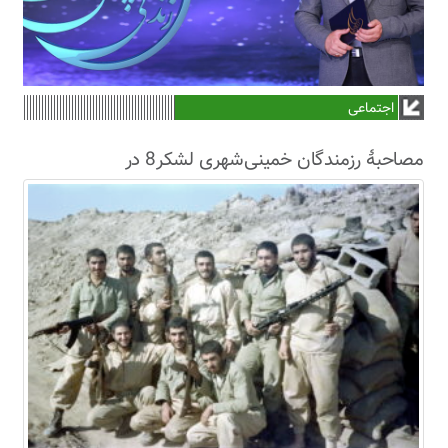
اجتماعی
مصاحبۀ رزمندگان خمینی‌شهری لشکر8 در
سال63+فیلم