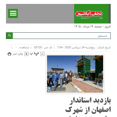
امروز : جمعه, ۱۶ مرداد , ۱۴۰۵
تاریخ انتشار : پنج‌شنبه 24 سپتامبر 2020 - 7:04
کد خبر : 53720
مشاهده :
-
چاپ خبر
بازدید استاندار
اصفهان از شهرک