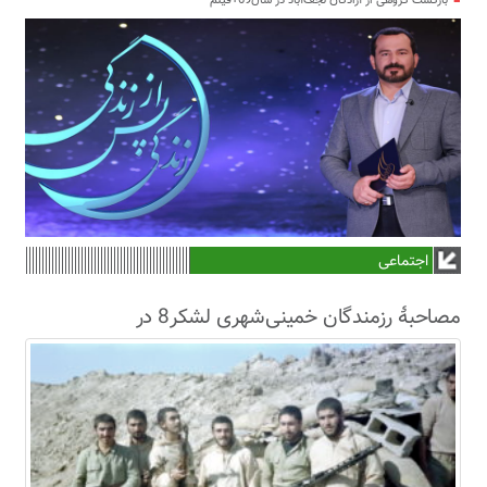
بازگشت گروهی از آزادگان نجف‌آباد در سال69+فیلم
اجتماعی
مصاحبۀ رزمندگان خمینی‌شهری لشکر8 در
سال63+فیلم