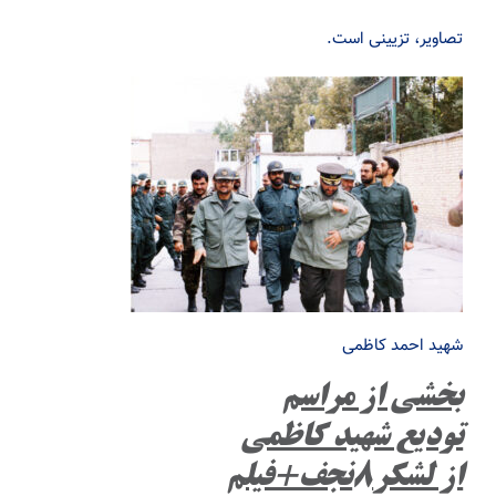
تصاویر، تزیینی است.
شهید احمد کاظمی
بخشی از مراسم
تودیع شهید کاظمی
از لشکر۸نجف+فیلم