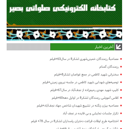
آخرین اخبار
مصاحبۀ رزمندگان خمینی‌شهری لشکر8 در سال63+فیلم
رزمندگان گمنام
سخنرانی شهید کاظمی در جمع غواصان لشکر8+فیلم
توصیه‌های شهدایی شهید کاظمی در جلسه نیروی زمینی+فیلم
کلیپ شهید مهدی رحیم‌زاده از نجف‌آباد در سال67+فیلم
کلاس آموزشی رزمندگان لشکر8 در اوایل دهه60+فیلم
مصاحبه بیژن زنگنه در تشییع شهیدان شاخص جهاد نجف‌آباد+فیلم
تکرار جلسات نمایشی و بی فایده در نجف آباد
اختتامیه طرح اوقات فراغت دختران پاسداران لشکر8 در سال 78+ فیلم