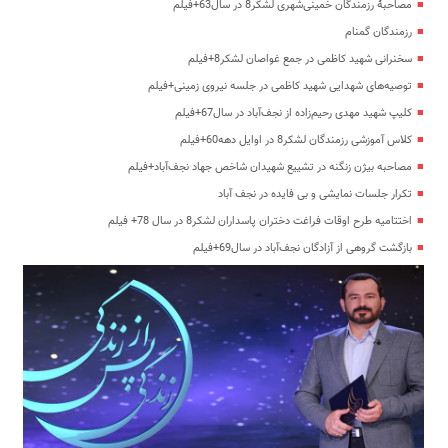
مصاحبۀ رزمندگان خمینی‌شهری لشکر8 در سال63+فیلم
رزمندگان گمنام
سخنرانی شهید کاظمی در جمع غواصان لشکر8+فیلم
توصیه‌های شهدایی شهید کاظمی در جلسه نیروی زمینی+فیلم
کلیپ شهید مهدی رحیم‌زاده از نجف‌آباد در سال67+فیلم
کلاس آموزشی رزمندگان لشکر8 در اوایل دهه60+فیلم
مصاحبه بیژن زنگنه در تشییع شهیدان شاخص جهاد نجف‌آباد+فیلم
تکرار جلسات نمایشی و بی فایده در نجف آباد
اختتامیه طرح اوقات فراغت دختران پاسداران لشکر8 در سال 78+ فیلم
بازگشت گروهی از آزادگان نجف‌آباد در سال69+فیلم