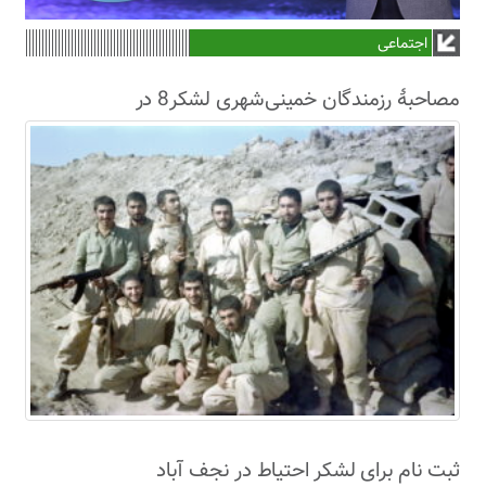
اجتماعی
مصاحبۀ رزمندگان خمینی‌شهری لشکر8 در
سال63+فیلم
ثبت نام برای لشکر احتیاط در نجف آباد