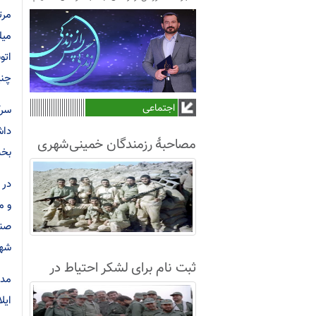
میل
اتو
چنی
اجتماعی
سرک
داش
مصاحبۀ رزمندگان خمینی‌شهری
بخش
لشکر8 در سال63+فیلم
در 
صنع
شهر
ثبت نام برای لشکر احتیاط در
مدی
نجف آباد
ایل