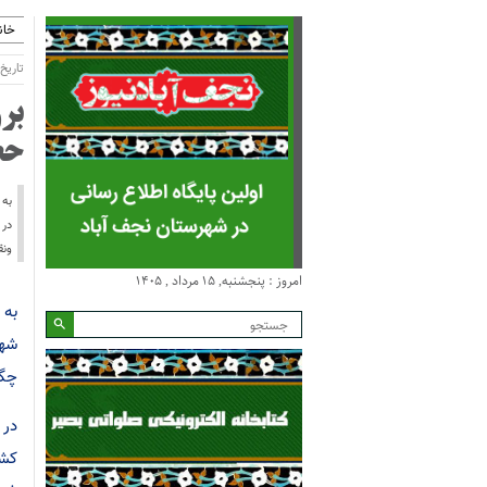
خان
تاریخ انتش
بر
حض
در 
ونق
امروز : پنجشنبه, ۱۵ مرداد , ۱۴۰۵
به 
شهر
چگو
در 
کشو