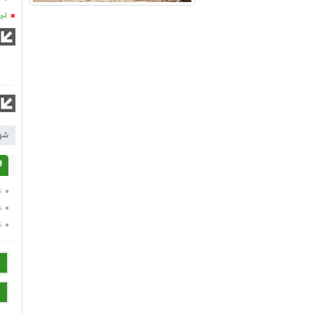
اج
شه
ا
ن
ن
ن