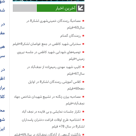
شهر
آخرین اخبار
شدن
مصاحبۀ رزمندگان خمینی‌شهری لشکر8 در
در 
سال63+فیلم
مفی
رزمندگان گمنام
سخنرانی شهید کاظمی در جمع غواصان لشکر8+فیلم
هیا
توصیه‌های شهدایی شهید کاظمی در جلسه نیروی
سرم
زمینی+فیلم
کلیپ شهید مهدی رحیم‌زاده از نجف‌آباد در
در 
سال67+فیلم
اظه
کلاس آموزشی رزمندگان لشکر8 در اوایل
برا
دهه60+فیلم
کلا
مصاحبه بیژن زنگنه در تشییع شهیدان شاخص جهاد
نجف‌آباد+فیلم
محم
تکرار جلسات نمایشی و بی فایده در نجف آباد
شهر
اختتامیه طرح اوقات فراغت دختران پاسداران
لشکر8 در سال 78+ فیلم
ایر
بازگشت گروهی از آزادگان نجف‌آباد در سال69+فیلم