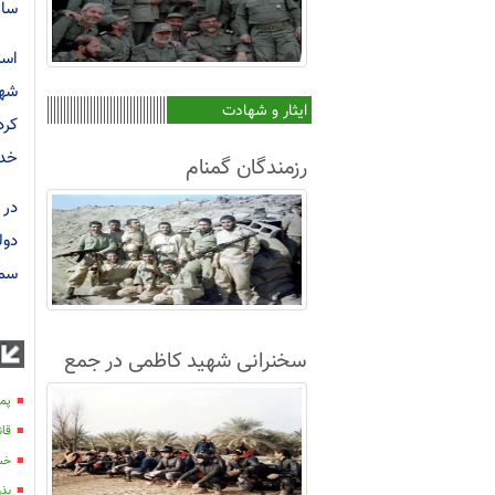
ساز
است
شهر
ایثار و شهادت
کرد
خدم
رزمندگان گمنام
در 
دول
سمت
سخنرانی شهید کاظمی در جمع
غواصان لشکر8+فیلم
پمپ
قان
خسارت 100 می
بذرکار