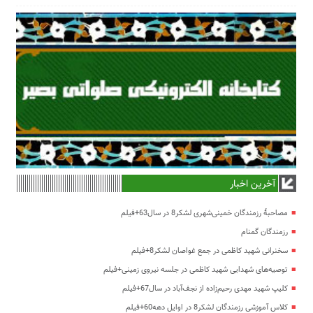
آخرین اخبار
مصاحبۀ رزمندگان خمینی‌شهری لشکر8 در سال63+فیلم
رزمندگان گمنام
سخنرانی شهید کاظمی در جمع غواصان لشکر8+فیلم
توصیه‌های شهدایی شهید کاظمی در جلسه نیروی زمینی+فیلم
کلیپ شهید مهدی رحیم‌زاده از نجف‌آباد در سال67+فیلم
کلاس آموزشی رزمندگان لشکر8 در اوایل دهه60+فیلم