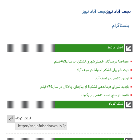
نجف آباد نیوز
نجف آباد نیوز
اینستاگرام
اخبار مرتبط
مصاحبۀ رزمندگان خمینی‌شهری لشکر8 در سال63+فیلم
ثبت نام برای لشکر احتیاط در نجف آباد
اولین تاکسی در نجف آباد
بازدید شورای فرماندهی لشکر8 از پلاژهای چادگان در سال79+فیلم
قلم‌ها از حاج احمد کاظمی می‌گویند
لینک کوتاه
لینک کوتاه