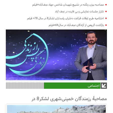
مصاحبه بیژن زنگنه در تشییع شهیدان شاخص جهاد نجف‌آباد+فیلم
تکرار جلسات نمایشی و بی فایده در نجف آباد
اختتامیه طرح اوقات فراغت دختران پاسداران لشکر8 در سال 78+ فیلم
بازگشت گروهی از آزادگان نجف‌آباد در سال69+فیلم
اجتماعی
مصاحبۀ رزمندگان خمینی‌شهری لشکر8 در
سال63+فیلم