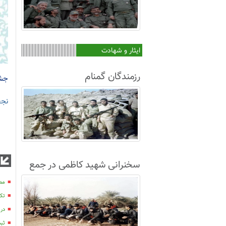
ایثار و شهادت
رزمندگان گمنام
جشن
نجف
سخنرانی شهید کاظمی در جمع
غواصان لشکر8+فیلم
مصا
تکر
در
ثبت