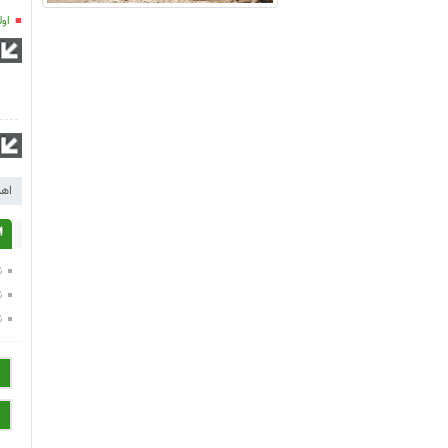
اول
اهد
ا
ن
ن
ن