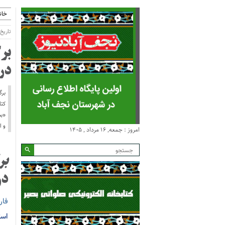
خان
تاریخ انتش
بر
در
برگ
کتا
«بح
و ا
امروز : جمعه, ۱۶ مرداد , ۱۴۰۵
بر
د
فار
است