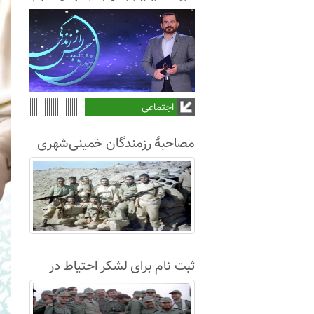
اجتماعی
مصاحبۀ رزمندگان خمینی‌شهری
لشکر8 در سال63+فیلم
ثبت نام برای لشکر احتیاط در
نجف آباد