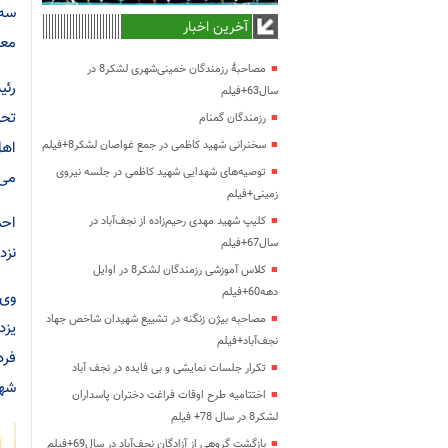
سه 
آخرین اخبار
معر
مصاحبۀ رزمندگان خمینی‌شهری لشکر8 در
رئی
سال63+فیلم
تحر
رزمندگان گمنام
اهل
سخنرانی شهید کاظمی در جمع غواصان لشکر8+فیلم
توصیه‌های شهدایی شهید کاظمی در جلسه نیروی
می‌
زمینی+فیلم
کلیپ شهید مهدی رحیم‌زاده از نجف‌آباد در
سال67+فیلم
نزد
کلاس آموزشی رزمندگان لشکر8 در اوایل
دهه60+فیلم
وی 
مصاحبه بیژن زنگنه در تشییع شهیدان شاخص جهاد
یزد
نجف‌آباد+فیلم
فرد
تکرار جلسات نمایشی و بی فایده در نجف آباد
شهر
اختتامیه طرح اوقات فراغت دختران پاسداران
لشکر8 در سال 78+ فیلم
بازگشت گروهی از آزادگان نجف‌آباد در سال69+فیلم