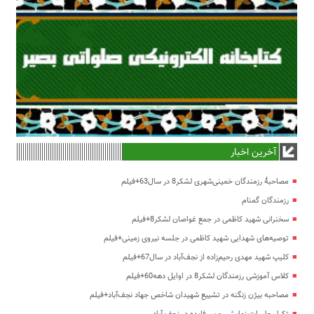
آخرین اخبار
مصاحبۀ رزمندگان خمینی‌شهری لشکر8 در سال63+فیلم
رزمندگان گمنام
سخنرانی شهید کاظمی در جمع غواصان لشکر8+فیلم
توصیه‌های شهدایی شهید کاظمی در جلسه نیروی زمینی+فیلم
کلیپ شهید مهدی رحیم‌زاده از نجف‌آباد در سال67+فیلم
کلاس آموزشی رزمندگان لشکر8 در اوایل دهه60+فیلم
مصاحبه بیژن زنگنه در تشییع شهیدان شاخص جهاد نجف‌آباد+فیلم