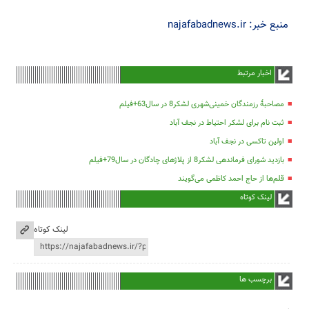
منبع خبر: najafabadnews.ir
اخبار مرتبط
مصاحبۀ رزمندگان خمینی‌شهری لشکر8 در سال63+فیلم
ثبت نام برای لشکر احتیاط در نجف آباد
اولین تاکسی در نجف آباد
بازدید شورای فرماندهی لشکر8 از پلاژهای چادگان در سال79+فیلم
قلم‌ها از حاج احمد کاظمی می‌گویند
لینک کوتاه
لینک کوتاه
برچسب ها