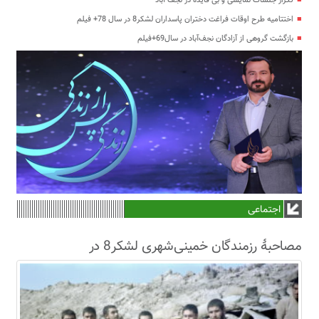
تکرار جلسات نمایشی و بی فایده در نجف آباد
اختتامیه طرح اوقات فراغت دختران پاسداران لشکر8 در سال 78+ فیلم
بازگشت گروهی از آزادگان نجف‌آباد در سال69+فیلم
اجتماعی
مصاحبۀ رزمندگان خمینی‌شهری لشکر8 در
سال63+فیلم