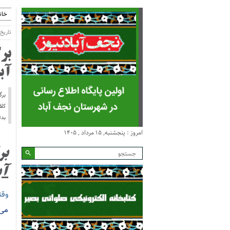
خان
تاریخ انتش
بر
آب
برگ
کلا
بدت
امروز : پنجشنبه, ۱۵ مرداد , ۱۴۰۵
بر
آب
وقت
می 