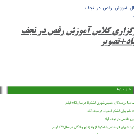
نال آموزش رقص در نجف
گزاری کلاس آموزش رقص در نجف
اد+تصویر
اخبار مرتبط
حبۀ رزمندگان خمینی‌شهری لشکر8 در سال63+فیلم
 نام برای لشکر احتیاط در نجف آباد
ین تاکسی در نجف آباد
د شورای فرماندهی لشکر8 از پلاژهای چادگان در سال79+فیلم