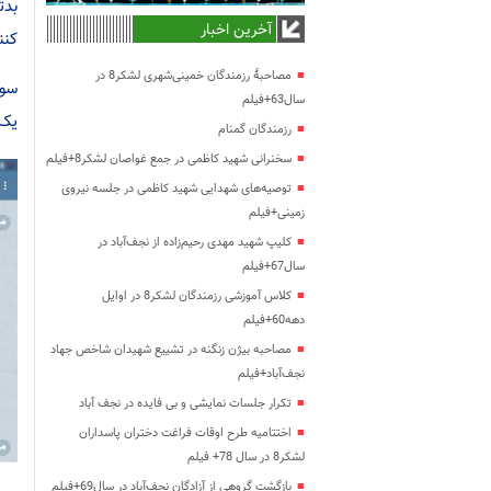
بدت
آخرین اخبار
کنن
مصاحبۀ رزمندگان خمینی‌شهری لشکر8 در
سوا
سال63+فیلم
یک 
رزمندگان گمنام
سخنرانی شهید کاظمی در جمع غواصان لشکر8+فیلم
توصیه‌های شهدایی شهید کاظمی در جلسه نیروی
زمینی+فیلم
کلیپ شهید مهدی رحیم‌زاده از نجف‌آباد در
سال67+فیلم
کلاس آموزشی رزمندگان لشکر8 در اوایل
دهه60+فیلم
مصاحبه بیژن زنگنه در تشییع شهیدان شاخص جهاد
نجف‌آباد+فیلم
تکرار جلسات نمایشی و بی فایده در نجف آباد
اختتامیه طرح اوقات فراغت دختران پاسداران
لشکر8 در سال 78+ فیلم
بازگشت گروهی از آزادگان نجف‌آباد در سال69+فیلم