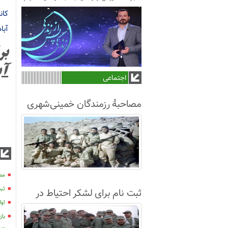
کا
آباد
بر
آب
اجتماعی
مصاحبۀ رزمندگان خمینی‌شهری
لشکر8 در سال63+فیلم
مصا
ثبت
ثبت نام برای لشکر احتیاط در
اول
نجف آباد
بازدی