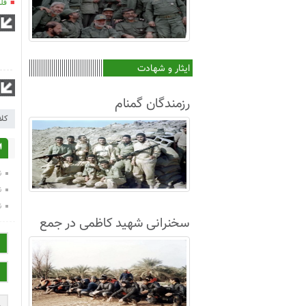
قلم
ایثار و شهادت
رزمندگان گمنام
کلا
ا
ن
ن
ن
سخنرانی شهید کاظمی در جمع
غواصان لشکر8+فیلم