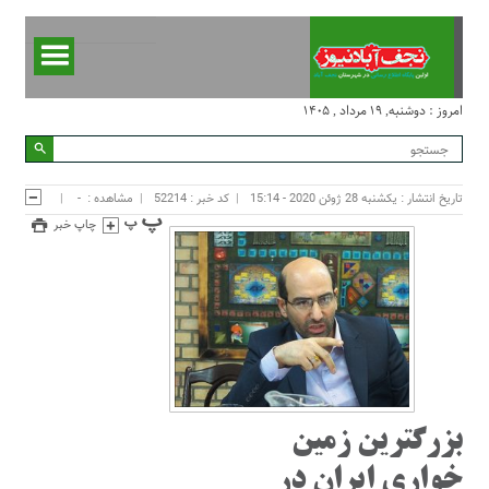
امروز : دوشنبه, ۱۹ مرداد , ۱۴۰۵
تاریخ انتشار : یکشنبه 28 ژوئن 2020 - 15:14
کد خبر : 52214
مشاهده :
-
چاپ خبر
بزرگترین زمین
خواری ایران در