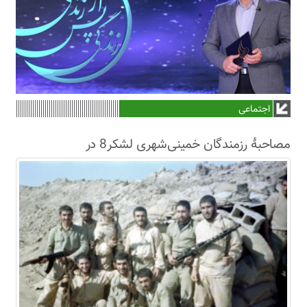
اجتماعی
مصاحبۀ رزمندگان خمینی‌شهری لشکر8 در
سال63+فیلم