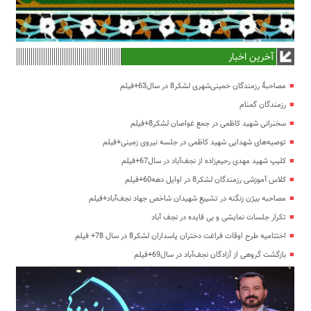
آخرین اخبار
مصاحبۀ رزمندگان خمینی‌شهری لشکر8 در سال63+فیلم
رزمندگان گمنام
سخنرانی شهید کاظمی در جمع غواصان لشکر8+فیلم
توصیه‌های شهدایی شهید کاظمی در جلسه نیروی زمینی+فیلم
کلیپ شهید مهدی رحیم‌زاده از نجف‌آباد در سال67+فیلم
کلاس آموزشی رزمندگان لشکر8 در اوایل دهه60+فیلم
مصاحبه بیژن زنگنه در تشییع شهیدان شاخص جهاد نجف‌آباد+فیلم
تکرار جلسات نمایشی و بی فایده در نجف آباد
اختتامیه طرح اوقات فراغت دختران پاسداران لشکر8 در سال 78+ فیلم
بازگشت گروهی از آزادگان نجف‌آباد در سال69+فیلم