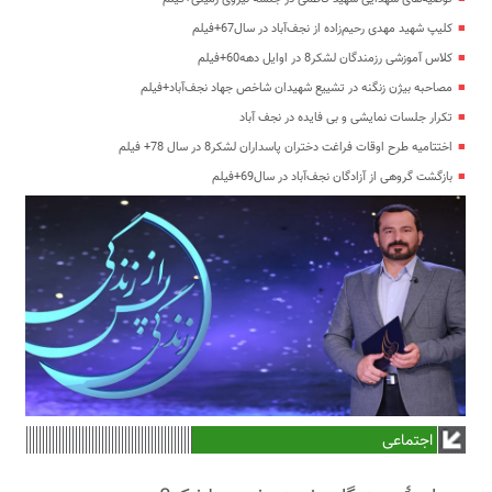
کلیپ شهید مهدی رحیم‌زاده از نجف‌آباد در سال67+فیلم
کلاس آموزشی رزمندگان لشکر8 در اوایل دهه60+فیلم
مصاحبه بیژن زنگنه در تشییع شهیدان شاخص جهاد نجف‌آباد+فیلم
تکرار جلسات نمایشی و بی فایده در نجف آباد
اختتامیه طرح اوقات فراغت دختران پاسداران لشکر8 در سال 78+ فیلم
بازگشت گروهی از آزادگان نجف‌آباد در سال69+فیلم
اجتماعی