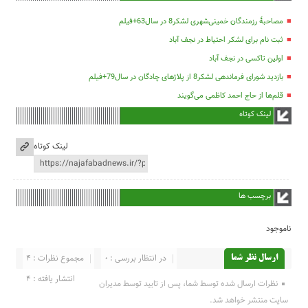
مصاحبۀ رزمندگان خمینی‌شهری لشکر8 در سال63+فیلم
ثبت نام برای لشکر احتیاط در نجف آباد
اولین تاکسی در نجف آباد
بازدید شورای فرماندهی لشکر8 از پلاژهای چادگان در سال79+فیلم
قلم‌ها از حاج احمد کاظمی می‌گویند
لینک کوتاه
لینک کوتاه
برچسب ها
ناموجود
در انتظار بررسی : 0
مجموع نظرات : 4
ارسال نظر شما
انتشار یافته : 4
نظرات ارسال شده توسط شما، پس از تایید توسط مدیران
سایت منتشر خواهد شد.