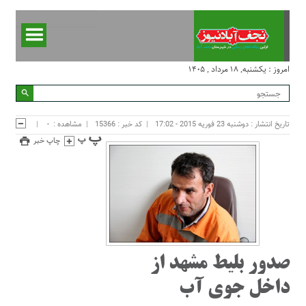
امروز : یکشنبه, ۱۸ مرداد , ۱۴۰۵
تاریخ انتشار : دوشنبه 23 فوریه 2015 - 17:02
کد خبر : 15366
مشاهده :
-
چاپ خبر
صدور بلیط مشهد از
داخل جوی آب