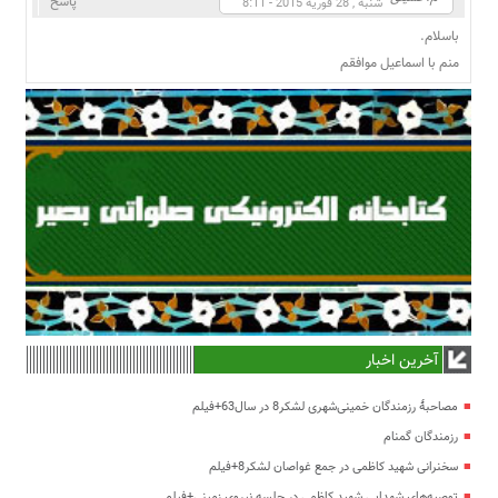
پاسخ
شنبه , 28 فوریه 2015 - 8:11
باسلام.
منم با اسماعیل موافقم
آخرین اخبار
مصاحبۀ رزمندگان خمینی‌شهری لشکر8 در سال63+فیلم
رزمندگان گمنام
سخنرانی شهید کاظمی در جمع غواصان لشکر8+فیلم
توصیه‌های شهدایی شهید کاظمی در جلسه نیروی زمینی+فیلم