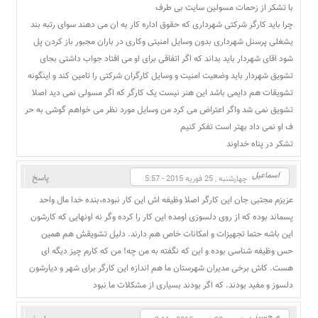
با تشکر از زحمات مسولین سایت بی طرف
چرا باید کارگر شرکتی شهرداری که حقوق اداره کار به ان می دهند سوای رتبه بند
یشغلی پرسنل شهرداری بدون وسایل امنیتی وکاری در باران مجبور باز کردن پل
شود اقای شهردار باید بداند که اگر اتفاقی برای او می افتاد جواب داشتی بجای
تشویق شهردار باید وضعیت امنیت و وسایل کارگران شرکتی را تامین کند و اینگونه
تشویقات هم دایمی باشد این هنر نیست یک کارگر که اگر مسولی نمی دید اصلا
تشویق نمی شد واگر اعتراض می کرد من وسایل مورد نظر می خواهم گوشی به حر
ف او نمی داد بهتر است تفکر کنیم
تشکر در پناه خداوند
اسماعیل
پاسخ
چهارشنبه , 25 فوریه 2015 - 5:57
عزیزم مجتبی جان این کارگر اصلا وظیفه اش این کار نبوده،بنده خدا مال واحد
پسماند بوده که از روی دلسوزی اومده این کار را کرده وگر نه اونهایی که کارشون
این باشه حتما تجهیزات و امکانات خاص هم دارند. دلیل تشویقش هم همین
حس وظیفه شناسی بوده و این که نگفته به من چه! من که کارم چیز دیگه ای
هست. کاش برخی مدیران شهرستان ما هم اندازه این کارگر برای شهر و دیارشون
دلسوز و مفید بودند. که اگر بودند بسیاری از مشکلات ما نبود
م.حسینی