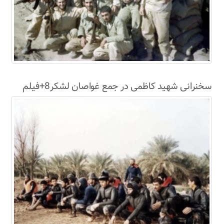
سخنرانی شهید کاظمی در جمع غواصان لشکر8+فیلم