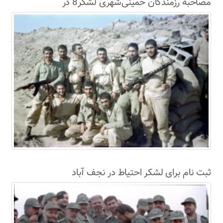
مصاحبۀ رزمندگان خمینی‌شهری لشکر8 در
سال63+فیلم
ثبت نام برای لشکر احتیاط در نجف آباد