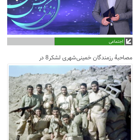
اجتماعی
مصاحبۀ رزمندگان خمینی‌شهری لشکر8 در
سال63+فیلم