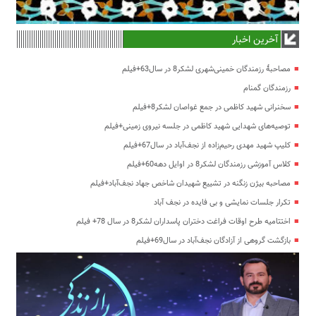
آخرین اخبار
مصاحبۀ رزمندگان خمینی‌شهری لشکر8 در سال63+فیلم
رزمندگان گمنام
سخنرانی شهید کاظمی در جمع غواصان لشکر8+فیلم
توصیه‌های شهدایی شهید کاظمی در جلسه نیروی زمینی+فیلم
کلیپ شهید مهدی رحیم‌زاده از نجف‌آباد در سال67+فیلم
کلاس آموزشی رزمندگان لشکر8 در اوایل دهه60+فیلم
مصاحبه بیژن زنگنه در تشییع شهیدان شاخص جهاد نجف‌آباد+فیلم
تکرار جلسات نمایشی و بی فایده در نجف آباد
اختتامیه طرح اوقات فراغت دختران پاسداران لشکر8 در سال 78+ فیلم
بازگشت گروهی از آزادگان نجف‌آباد در سال69+فیلم