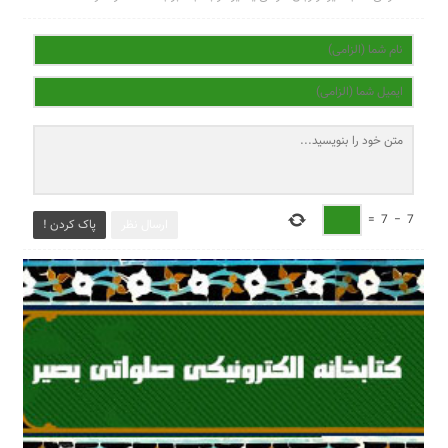
=
7
−
7
ارسال نظر
پاک کردن !