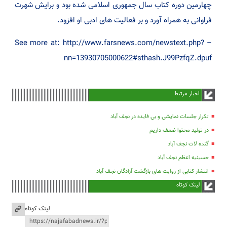
چهارمین دوره کتاب سال جمهوری اسلامی شده بود و برایش شهرت
فراوانی به همراه آورد و بر فعالیت های ادبی او افزود.
– See more at: http://www.farsnews.com/newstext.php?
nn=13930705000622#sthash.J99PzfqZ.dpuf
اخبار مرتبط
تکرار جلسات نمایشی و بی فایده در نجف آباد
در تولید محتوا ضعف داریم
گنده لات نجف آباد
حسینیه اعظم نجف آباد
انتشار کتابی از روایت های بازگشت آزادگان نجف آباد
لینک کوتاه
لینک کوتاه