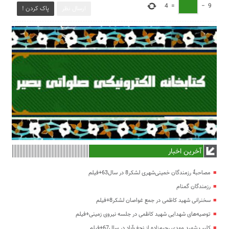
4
=
−
9
ارسال نظر
پاک کردن !
آخرین اخبار
مصاحبۀ رزمندگان خمینی‌شهری لشکر8 در سال63+فیلم
رزمندگان گمنام
سخنرانی شهید کاظمی در جمع غواصان لشکر8+فیلم
توصیه‌های شهدایی شهید کاظمی در جلسه نیروی زمینی+فیلم
کلیپ شهید مهدی رحیم‌زاده از نجف‌آباد در سال67+فیلم