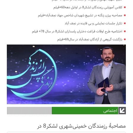
کلاس آموزشی رزمندگان لشکر8 در اوایل دهه60+فیلم
مصاحبه بیژن زنگنه در تشییع شهیدان شاخص جهاد نجف‌آباد+فیلم
تکرار جلسات نمایشی و بی فایده در نجف آباد
اختتامیه طرح اوقات فراغت دختران پاسداران لشکر8 در سال 78+ فیلم
بازگشت گروهی از آزادگان نجف‌آباد در سال69+فیلم
اجتماعی
مصاحبۀ رزمندگان خمینی‌شهری لشکر8 در