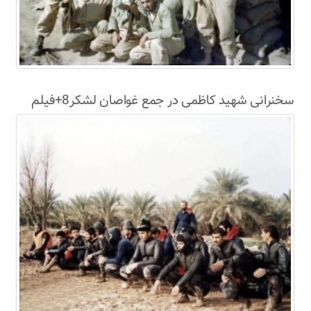
سخنرانی شهید کاظمی در جمع غواصان لشکر8+فیلم