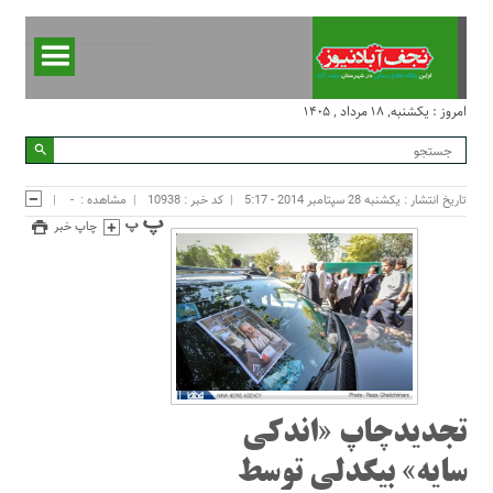
امروز : یکشنبه, ۱۸ مرداد , ۱۴۰۵
تاریخ انتشار : یکشنبه 28 سپتامبر 2014 - 5:17
کد خبر : 10938
مشاهده :
-
چاپ خبر
تجدیدچاپ «اندکی
سایه» بیگدلی توسط