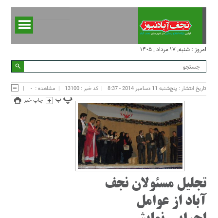
امروز : شنبه, ۱۷ مرداد , ۱۴۰۵
تاریخ انتشار : پنج‌شنبه 11 دسامبر 2014 - 8:37
کد خبر : 13100
مشاهده :
-
چاپ خبر
تجلیل مسئولان نجف
آباد از عوامل