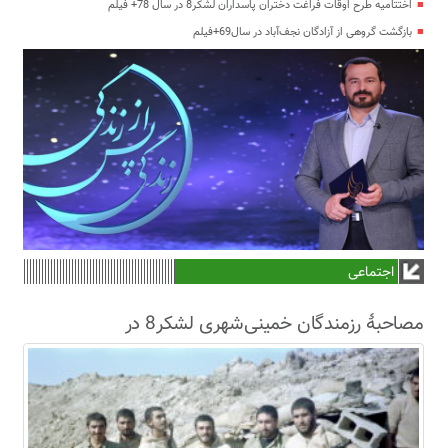
اختتامیه طرح اوقات فراغت دختران پاسداران لشکر8 در سال 78+ فیلم
بازگشت گروهی از آزادگان نجف‌آباد در سال69+فیلم
اجتماعی
مصاحبۀ رزمندگان خمینی‌شهری لشکر8 در
سال63+فیلم