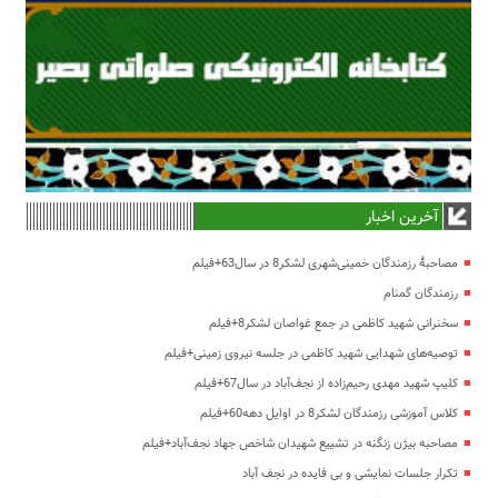
آخرین اخبار
مصاحبۀ رزمندگان خمینی‌شهری لشکر8 در سال63+فیلم
رزمندگان گمنام
سخنرانی شهید کاظمی در جمع غواصان لشکر8+فیلم
توصیه‌های شهدایی شهید کاظمی در جلسه نیروی زمینی+فیلم
کلیپ شهید مهدی رحیم‌زاده از نجف‌آباد در سال67+فیلم
کلاس آموزشی رزمندگان لشکر8 در اوایل دهه60+فیلم
مصاحبه بیژن زنگنه در تشییع شهیدان شاخص جهاد نجف‌آباد+فیلم
تکرار جلسات نمایشی و بی فایده در نجف آباد