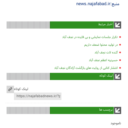
منبع:news.najafabad.ir
اخبار مرتبط
تکرار جلسات نمایشی و بی فایده در نجف آباد
در تولید محتوا ضعف داریم
گنده لات نجف آباد
حسینیه اعظم نجف آباد
انتشار کتابی از روایت های بازگشت آزادگان نجف آباد
لینک کوتاه
لینک کوتاه
برچسب ها
ناموجود