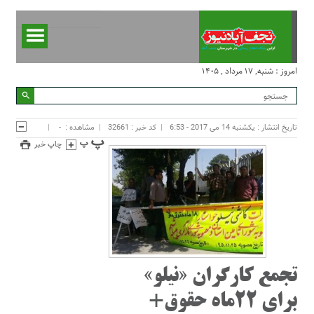
امروز : شنبه, ۱۷ مرداد , ۱۴۰۵
تاریخ انتشار : یکشنبه 14 می 2017 - 6:53
کد خبر : 32661
مشاهده :
-
چاپ خبر
تجمع کارگران «نیلو»
برای 22ماه حقوق+