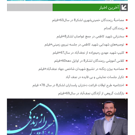
آخرین اخبار
مصاحبۀ رزمندگان خمینی‌شهری لشکر8 در سال63+فیلم
رزمندگان گمنام
سخنرانی شهید کاظمی در جمع غواصان لشکر8+فیلم
توصیه‌های شهدایی شهید کاظمی در جلسه نیروی زمینی+فیلم
کلیپ شهید مهدی رحیم‌زاده از نجف‌آباد در سال67+فیلم
کلاس آموزشی رزمندگان لشکر8 در اوایل دهه60+فیلم
مصاحبه بیژن زنگنه در تشییع شهیدان شاخص جهاد نجف‌آباد+فیلم
تکرار جلسات نمایشی و بی فایده در نجف آباد
اختتامیه طرح اوقات فراغت دختران پاسداران لشکر8 در سال 78+ فیلم
بازگشت گروهی از آزادگان نجف‌آباد در سال69+فیلم