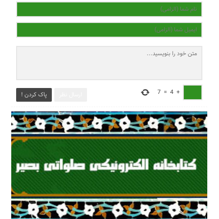
7
=
4
+
ارسال نظر
پاک کردن !