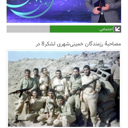
اجتماعی
مصاحبۀ رزمندگان خمینی‌شهری لشکر8 در
سال63+فیلم