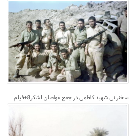
سخنرانی شهید کاظمی در جمع غواصان لشکر8+فیلم