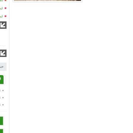
نام
ثبت
ثبت نام 300 ن
حس
ا
ن
ن
ن