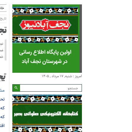
خان
تاریخ انتش
تج
تجو
ضعف
خطا
امروز : شنبه, ۱۷ مرداد , ۱۴۰۵
تج
مش
تحر
که 
که 
اقت