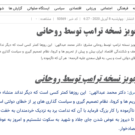
ه
فرهنگی
اجتماعی
ورزشی
اقتصادی
سیاسی
ایستگاه صلواتی
گزارش ها
شهر
ار : چهارشنبه 8 آوریل 2020 - 6:27
کد خبر : 50569
مشاهده :
-
ویز نسخه ترامپ توسط روحانی
یز نسخه ترامپ توسط روحانی مشرق: دکتر محمد عبدالهی: این روزها کمتر کسی است که دیگر ندان
 و شکنندگی اقتصاد ایران بیش و پیش از تحریم ها و کرونا، نظام تصمیم گیری و سیاست گذاری ها
ی دولتی است و بس، به قول سعدی علیه الرحمه؛ هر آن که ناآزموده را
ویز نسخه ترامپ توسط روحانی
رق
: دکتر محمد عبدالهی: این روزها کمتر کسی است که دیگر نداند منشاء
یم ها و کرونا، نظام تصمیم گیری و سیاست گذاری های پر از خطای دولتی 
ناآزموده را کار بزرگ فرماید با آن که ندامت برد به نزدیک خردمندان به خفت
تا دیروز به عوض شدن جای جلاد و شهید به سکوت نشستیم و امروز به 
صادخوار.