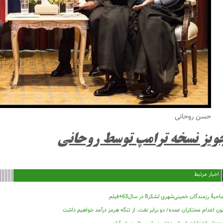
حسن روحانی
ویز نسخه ترامپ توسط روحانی
اخبار مرتبط
حبۀ رزمندگان خمینی‌شهری لشکر8 در سال63+فیلم
ون اعدام محتکران عمده/ دو برابر نفت، از تنگه هرمز درآمد خواهیم داشت