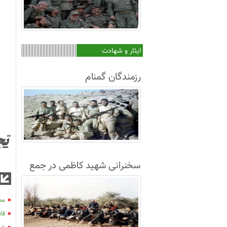
ایثار و شهادت
رزمندگان گمنام
تج
سخنرانی شهید کاظمی در جمع
غواصان لشکر8+فیلم
مصا
قان