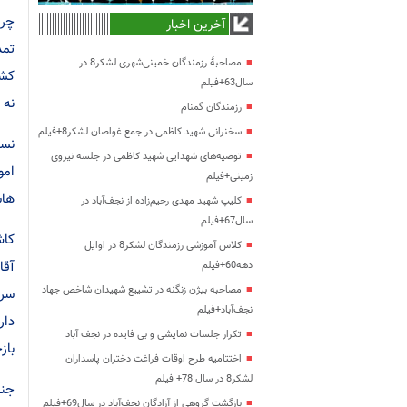
چرا
آخرین اخبار
تمد
مصاحبۀ رزمندگان خمینی‌شهری لشکر8 در
کشو
سال63+فیلم
نه 
رزمندگان گمنام
سخنرانی شهید کاظمی در جمع غواصان لشکر8+فیلم
نسخ
توصیه‌های شهدایی شهید کاظمی در جلسه نیروی
امو
زمینی+فیلم
هاش
کلیپ شهید مهدی رحیم‌زاده از نجف‌آباد در
سال67+فیلم
کاش
کلاس آموزشی رزمندگان لشکر8 در اوایل
آقا
دهه60+فیلم
مصاحبه بیژن زنگنه در تشییع شهیدان شاخص جهاد
سر 
نجف‌آباد+فیلم
دار
تکرار جلسات نمایشی و بی فایده در نجف آباد
باز
اختتامیه طرح اوقات فراغت دختران پاسداران
لشکر8 در سال 78+ فیلم
جنا
بازگشت گروهی از آزادگان نجف‌آباد در سال69+فیلم