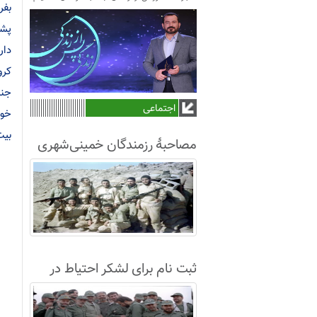
بفر
پشت
کرو
جنا
اجتماعی
خود
بیت
مصاحبۀ رزمندگان خمینی‌شهری
لشکر8 در سال63+فیلم
ثبت نام برای لشکر احتیاط در
نجف آباد