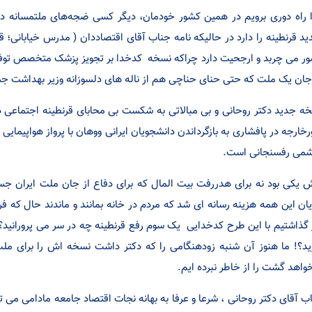
 راه دوری برویم در همین کشور خودمان، دیگر کسی ضجه‌های ملتمسانه دک
ید قرنطینه را دارد در حالیکه نامه جناب آقای اقتصاددان ( مدرس خیابانی؛ 
ر می چربد و ارجحیت دارد چراکه نسخه کدخدا بر تجویز پزشک متخصص توفق
جان یک ملت که حتی حنای حناچی هم از ناله های دلسوزانه وزیر بهداشت ج
ه جدید دکتر روحانی و بی مبالاتی به شکست بی محابای قرنطینه اجتماعی در 
رخارجه در پافشاری به بازگرداندن دانشجویان ایرانی ووهان با پرواز هواپیم
می رفسنجانی است.
 یکی بود نه برای هدررفت بیت المال که برای دفاع از جان ملت ایران جس
یان این همه هزینه رسانه ای شد که مردم در خانه بمانند و ماندند حال که 
گذاشتیم با این طرح کدخدایی یک سوم رفع قرنطینه چه در سر می پرورانید؟ نک
ید؟! ما هنوز آن شنبه زودهنگامی را که دکتر داشت نسخه اش را برای مل
خواهد گشت را از خاطر نبرده ایم.
ب آقای دکتر روحانی ، شرعا و عرفا به بهانه نجات اقتصاد جامعه مادامی می ت