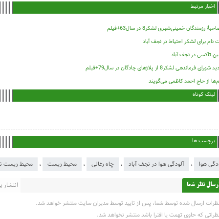
اخبار مرتبط
حبۀ رزمندگان خمینی‌شهری لشکر8 در سال63+فیلم
 نام برای لشکر احتیاط در نجف آباد
ین تاکسی در نجف آباد
د شورای فرماندهی لشکر8 از پلاژهای چادگان در سال79+فیلم
‌ها از حاج احمد کاظمی می‌گویند
لینک کوتاه
برچسب ها
دگی هوا
،
آلودگی هوا در نجف آباد
،
چاه زغالی
،
محیط زیست
،
محیط زیست نج
انتشار یاف
رسال نظر شما
ظرات ارسال شده توسط شما، پس از تایید توسط مدیران سایت منتشر خواهد شد.
ظراتی که حاوی تهمت یا افترا باشد منتشر نخواهد شد.