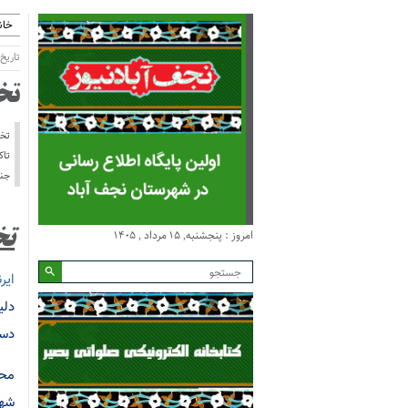
خان
تاریخ انتش
تخ
تخر
تاک
جنگ
امروز : پنجشنبه, ۱۵ مرداد , ۱۴۰۵
تخ
ایرن
دلی
دست
محم
شهر