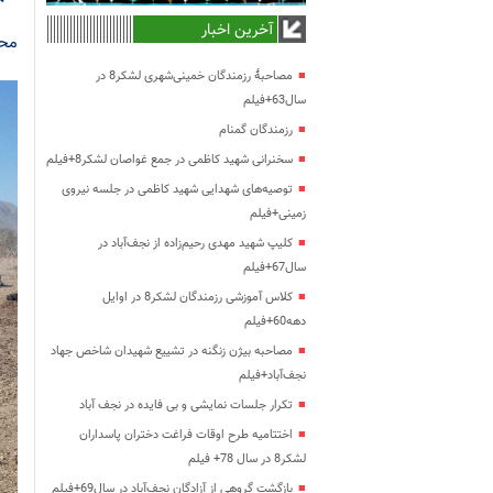
آخرین اخبار
محم
مصاحبۀ رزمندگان خمینی‌شهری لشکر8 در
سال63+فیلم
رزمندگان گمنام
سخنرانی شهید کاظمی در جمع غواصان لشکر8+فیلم
توصیه‌های شهدایی شهید کاظمی در جلسه نیروی
زمینی+فیلم
کلیپ شهید مهدی رحیم‌زاده از نجف‌آباد در
سال67+فیلم
کلاس آموزشی رزمندگان لشکر8 در اوایل
دهه60+فیلم
مصاحبه بیژن زنگنه در تشییع شهیدان شاخص جهاد
نجف‌آباد+فیلم
تکرار جلسات نمایشی و بی فایده در نجف آباد
اختتامیه طرح اوقات فراغت دختران پاسداران
لشکر8 در سال 78+ فیلم
بازگشت گروهی از آزادگان نجف‌آباد در سال69+فیلم