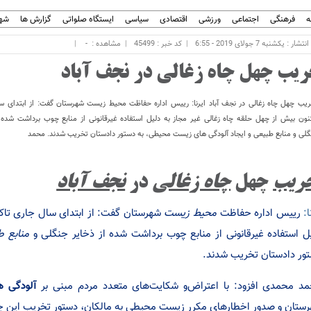
ه
فرهنگی
اجتماعی
ورزشی
اقتصادی
سیاسی
ایستگاه صلواتی
گزارش ها
شهر
ار : یکشنبه 7 جولای 2019 - 6:55
کد خبر : 45499
مشاهده :
-
ریب چهل چاه زغالی در نجف آباد
یب چهل چاه زغالی در نجف آباد ایرنا: رییس اداره حفاظت محیط زیست شهرستان گفت: از ابتدای س
نون بیش از چهل حلقه چاه زغالی غیر مجاز به دلیل استفاده غیرقانونی از منابع چوب برداشت شده ا
لی و منابع طبیعی و ایجاد آلودگی های زیست محیطی، به دستور دادستان تخریب شدند. محمد
ریب
چهل
چاه زغالی
در
نجف آباد
ا:
رییس اداره حفاظت
محیط زیست
شهرستان گفت: از ابتدای سال جاری تاکن
ل استفاده غیرقانونی از منابع چوب برداشت شده از ذخایر جنگلی و
منابع ط
ور دادستان تخریب شدند.
د محمدی افزود: با اعتراض‌و شکایت‌های متعدد مردم مبنی بر
آلودگی ه
ستان و صدور اخطارهای مکرر زیست محیطی به مالکان، دستور تخریب این چاه