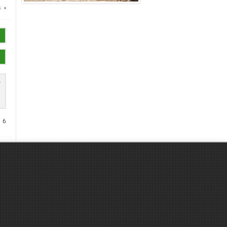
ن
+
6