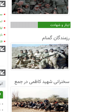
مصا
ثبت
ایثار و شهادت
اول
بازدی
رزمندگان گمنام
قلم
سخنرانی شهید کاظمی در جمع
آلو
غواصان لشکر8+فیلم
ا
ن
ن