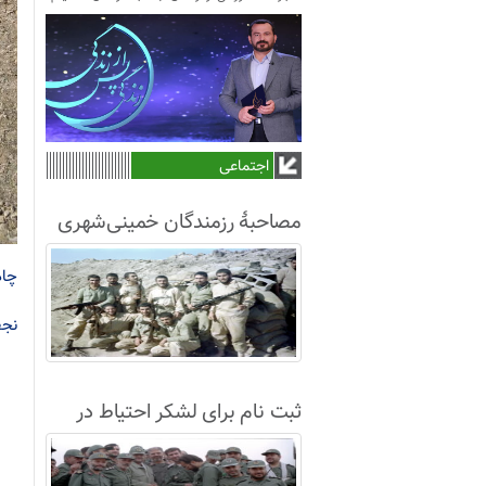
اجتماعی
مصاحبۀ رزمندگان خمینی‌شهری
لشکر8 در سال63+فیلم
چاه
نجف
ثبت نام برای لشکر احتیاط در
نجف آباد