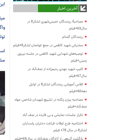
این
آخرین اخبار
میث
مصاحبۀ رزمندگان خمینی‌شهری لشکر8 در
واگ
سال63+فیلم
تول
رزمندگان گمنام
سخنرانی شهید کاظمی در جمع غواصان لشکر8+فیلم
است
توصیه‌های شهدایی شهید کاظمی در جلسه نیروی
مشک
زمینی+فیلم
کلیپ شهید مهدی رحیم‌زاده از نجف‌آباد در
سال67+فیلم
کلاس آموزشی رزمندگان لشکر8 در اوایل
دهه60+فیلم
مصاحبه بیژن زنگنه در تشییع شهیدان شاخص جهاد
نجف‌آباد+فیلم
تکرار جلسات نمایشی و بی فایده در نجف آباد
اختتامیه طرح اوقات فراغت دختران پاسداران
لشکر8 در سال 78+ فیلم
بازگشت گروهی از آزادگان نجف‌آباد در سال69+فیلم