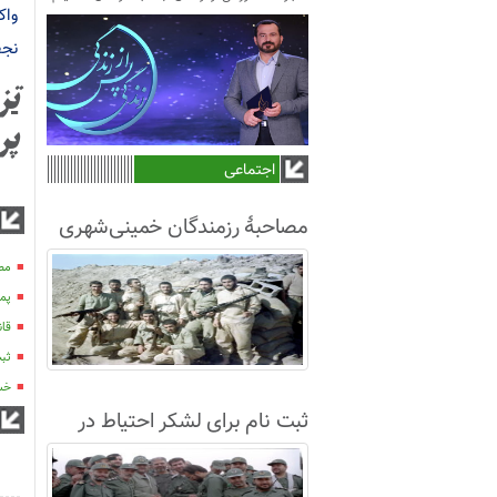
واک
نجف
تز
پر
اجتماعی
مصاحبۀ رزمندگان خمینی‌شهری
لشکر8 در سال63+فیلم
مصا
پمپ
قان
ثبت
خسارت 100 می
ثبت نام برای لشکر احتیاط در
نجف آباد