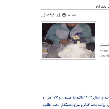
 نجف آباد
چاپ خبر
امپزشکی
 دز واکسن آنفولانزای فوق حاد
واحدهای
بتدای سال
۱۴۰۳
تاکنون۱ میلیون و ۱۷۷ هزار و
تی، پولت تخم گذار و مرغ تخمگذار تحت نظارت