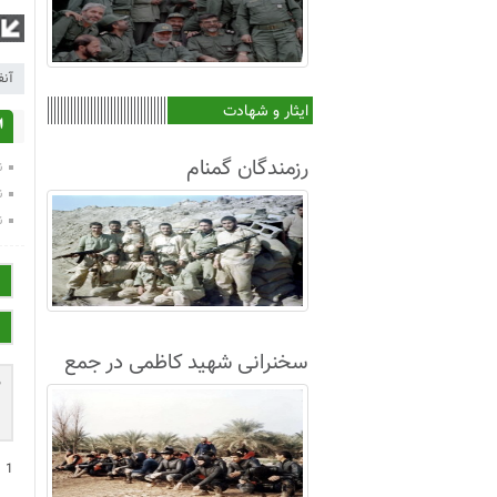
آنف
ایثار و شهادت
ا
رزمندگان گمنام
ن
ن
ن
سخنرانی شهید کاظمی در جمع
غواصان لشکر8+فیلم
+
1