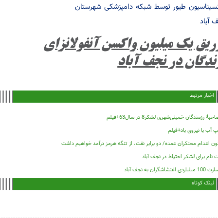
سیناسیون طیور توسط شبکه دامپزشکی شهرستان
 آباد
ریق یک میلیون واکسن آنفولانزای
ندگان در نجف آباد
اخبار مرتبط
حبۀ رزمندگان خمینی‌شهری لشکر8 در سال63+فیلم
 آب با نیروی باد+فیلم
ون اعدام محتکران عمده/ دو برابر نفت، از تنگه هرمز درآمد خواهیم داشت
 نام برای لشکر احتیاط در نجف آباد
لیاردی اغتشاشگران به نجف آباد
لینک کوتاه