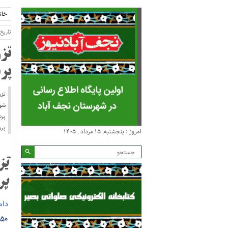
خان
تاریخ انتش
تز
پر
تزر
پرن
پرو
امروز : پنجشنبه, ۱۵ مرداد , ۱۴۰۵
تز
پر
دام