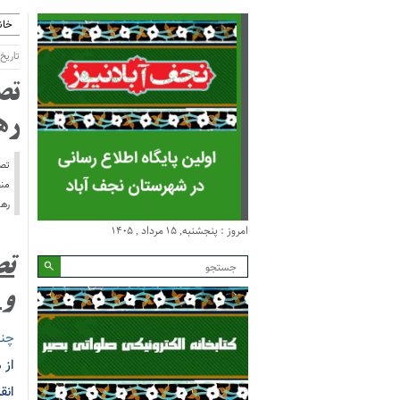
خان
تاریخ انتش
تص
ره
تصا
منح
رهب
امروز : پنجشنبه, ۱۵ مرداد , ۱۴۰۵
تص
و 
چند
از 
انق