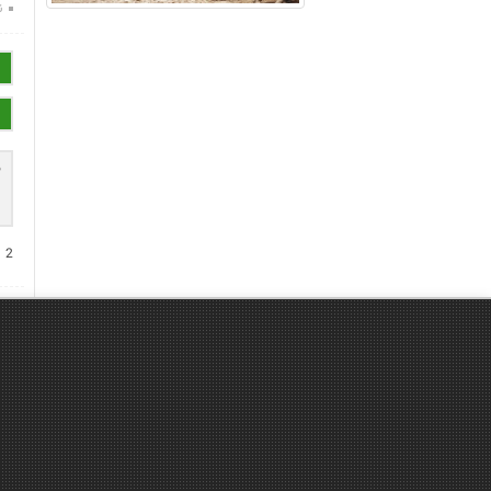
ن
+
2