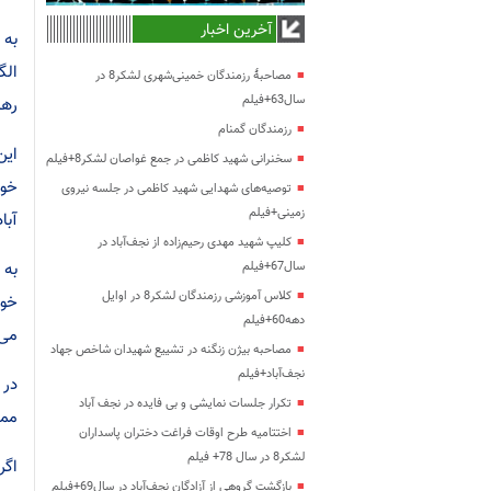
آخرین اخبار
به 
الگ
مصاحبۀ رزمندگان خمینی‌شهری لشکر8 در
سال63+فیلم
رهب
رزمندگان گمنام
این
سخنرانی شهید کاظمی در جمع غواصان لشکر8+فیلم
خوب
توصیه‌های شهدایی شهید کاظمی در جلسه نیروی
زمینی+فیلم
آبا
کلیپ شهید مهدی رحیم‌زاده از نجف‌آباد در
به 
سال67+فیلم
کلاس آموزشی رزمندگان لشکر8 در اوایل
خوا
دهه60+فیلم
می 
مصاحبه بیژن زنگنه در تشییع شهیدان شاخص جهاد
نجف‌آباد+فیلم
در 
تکرار جلسات نمایشی و بی فایده در نجف آباد
ممک
اختتامیه طرح اوقات فراغت دختران پاسداران
لشکر8 در سال 78+ فیلم
اگر
بازگشت گروهی از آزادگان نجف‌آباد در سال69+فیلم