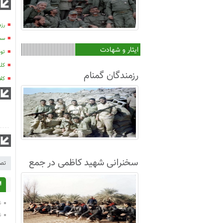
رزم
سخن
ایثار و شهادت
تو
کلی
رزمندگان گمنام
کلاس
سخنرانی شهید کاظمی در جمع
تصا
غواصان لشکر8+فیلم
ا
ن
ن