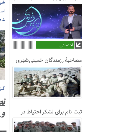
شهد
است
شده
اجتماعی
مصاحبۀ رزمندگان خمینی‌شهری
لشکر8 در سال63+فیلم
گلز
تص
ثبت نام برای لشکر احتیاط در
و 
نجف آباد