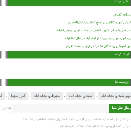
اخبار مرتبط
ندگان گمنام
رانی شهید کاظمی در جمع غواصان لشکر8+فیلم
صیه‌های شهدایی شهید کاظمی در جلسه نیروی زمینی+فیلم
پ شهید مهدی رحیم‌زاده از نجف‌آباد در سال67+فیلم
 آموزشی رزمندگان لشکر8 در اوایل دهه60+فیلم
لینک کوتاه
برچسب ها
ویر شهدای نجف آباد
،
شهدای نجف آباد
،
شهرداری نجف آباد
،
گلزار شهدا
،
گل
انتشار یاف
رسال نظر شما
ظرات ارسال شده توسط شما، پس از تایید توسط مدیران سایت منتشر خواهد شد.
ظراتی که حاوی تهمت یا افترا باشد منتشر نخواهد شد.