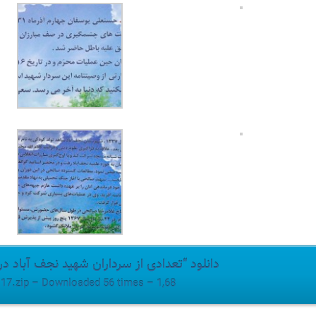
دانلود “تعدادی از سرداران شهید نجف آباد د
s17.zip – Downloaded 56 times – 1,68 مگابای