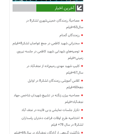
آخرین اخبار
مصاحبۀ رزمندگان خمینی‌شهری لشکر8 در
سال63+فیلم
رزمندگان گمنام
سخنرانی شهید کاظمی در جمع غواصان لشکر8+فیلم
توصیه‌های شهدایی شهید کاظمی در جلسه نیروی
زمینی+فیلم
کلیپ شهید مهدی رحیم‌زاده از نجف‌آباد در
سال67+فیلم
کلاس آموزشی رزمندگان لشکر8 در اوایل
دهه60+فیلم
مصاحبه بیژن زنگنه در تشییع شهیدان شاخص جهاد
نجف‌آباد+فیلم
تکرار جلسات نمایشی و بی فایده در نجف آباد
اختتامیه طرح اوقات فراغت دختران پاسداران
لشکر8 در سال 78+ فیلم
بازگشت گروهی از آزادگان نجف‌آباد در سال69+فیلم