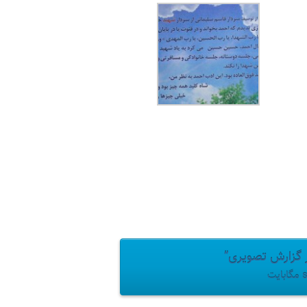
ر گزارش تصویری”
ت