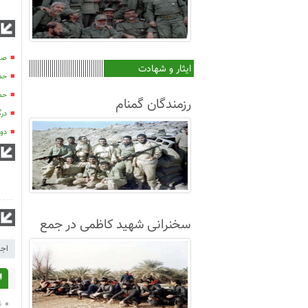
صدو
ایثار و شهادت
حمید
حم
رزمندگان گمنام
در
دو
سخنرانی شهید کاظمی در جمع
غواصان لشکر8+فیلم
اجل
ا
ن