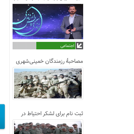
اجتماعی
مصاحبۀ رزمندگان خمینی‌شهری
لشکر8 در سال63+فیلم
ثبت نام برای لشکر احتیاط در
نجف آباد