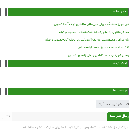
اخبار مرتبط
ر مجوز «ماندگار» برای دبیرستان منتظری نجف آباد+تصاویر
 عزیزاللهی یا امام رزمنده لشکر8نجف+ تصاویر و فیلم
له عوامل صهیونیستی به یک آمبولانس در نجف آباد+تصاویر و فیلم
گذشت امام جمعه سابق نجف آباد+تصاویر
رهمی شهیدان احمد کاظمی و علی زاهدی+تصاویر
لینک کوتاه
برچسب ها
اسه شهدای نجف آباد
انتشار یاف
رسال نظر شما
ظرات ارسال شده توسط شما، پس از تایید توسط مدیران سایت منتشر خواهد شد.