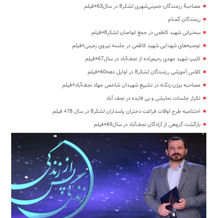
مصاحبۀ رزمندگان خمینی‌شهری لشکر8 در سال63+فیلم
رزمندگان گمنام
سخنرانی شهید کاظمی در جمع غواصان لشکر8+فیلم
توصیه‌های شهدایی شهید کاظمی در جلسه نیروی زمینی+فیلم
کلیپ شهید مهدی رحیم‌زاده از نجف‌آباد در سال67+فیلم
کلاس آموزشی رزمندگان لشکر8 در اوایل دهه60+فیلم
مصاحبه بیژن زنگنه در تشییع شهیدان شاخص جهاد نجف‌آباد+فیلم
تکرار جلسات نمایشی و بی فایده در نجف آباد
اختتامیه طرح اوقات فراغت دختران پاسداران لشکر8 در سال 78+ فیلم
بازگشت گروهی از آزادگان نجف‌آباد در سال69+فیلم