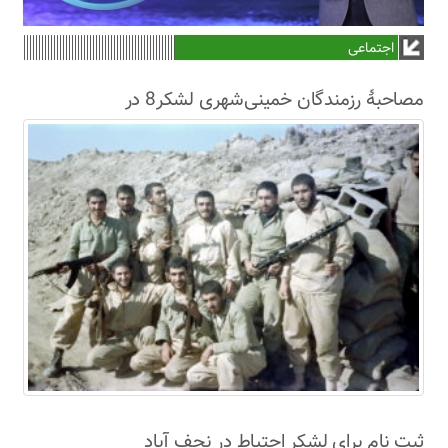
اجتماعی
مصاحبۀ رزمندگان خمینی‌شهری لشکر8 در
سال63+فیلم
ثبت نام برای لشکر احتیاط در نجف آباد