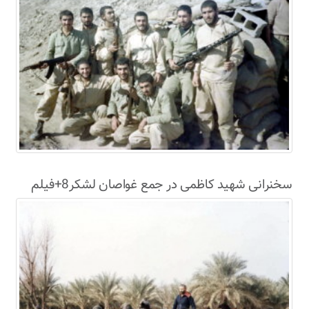
سخنرانی شهید کاظمی در جمع غواصان لشکر8+فیلم